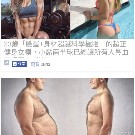
23歲「臉蛋+身材超越科學極限」的超正
健身女模，小露南半球已經讓所有人鼻血
爆噴了！(影片)
觀看
1843