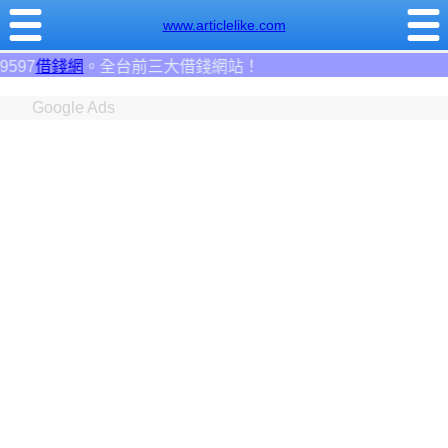
www.articlelike.com
錢網站！
Google Ads