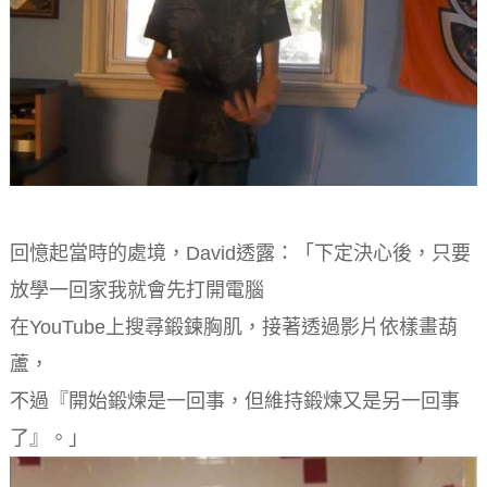
回憶起當時的處境，David透露：「下定決心後，只要
放學一回家我就會先打開電腦
在YouTube上搜尋鍛鍊胸肌，接著透過影片依樣畫葫
蘆，
不過『開始鍛煉是一回事，但維持鍛煉又是另一回事
了』。」