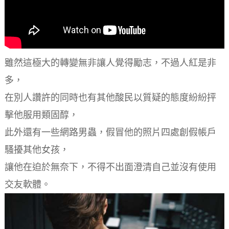
雖然這極大的轉變無非讓人覺得勵志，不過人紅是非
多，
在別人讚許的同時也有其他酸民以質疑的態度紛紛抨
擊他服用類固醇，
此外還有一些網路男蟲，假冒他的照片四處創假帳戶
騷擾其他女孩，
讓他在迫於無奈下，不得不出面澄清自己並沒有使用
交友軟體。