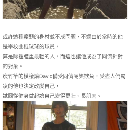
或許這種瘦弱的身材並不成問題，不過由於當時的他
是學校曲棍球球的球員，
算是隊裡體重最輕的人，而這也讓他成為了同儕針對
的對象。
瘦竹竿的模樣讓David備受同儕嘲笑欺負，受盡人們霸
凌的他也決定改變自己，
試圖從健身做起讓自己變得更壯、長肌肉。