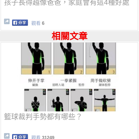
孩子長得越像爸爸，家庭會有這4種好處
觀看
6
相關文章
籃球裁判手勢都有哪些？
觀看
31249