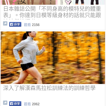
日本雜誌公開「不同身高的模特兒的體重
表」。你達到日模等級身材的話就只能跟
姊妹們炫耀啦！
觀看
2156
深入了解漢森馬拉松訓練法的訓練哲學
觀看
2062