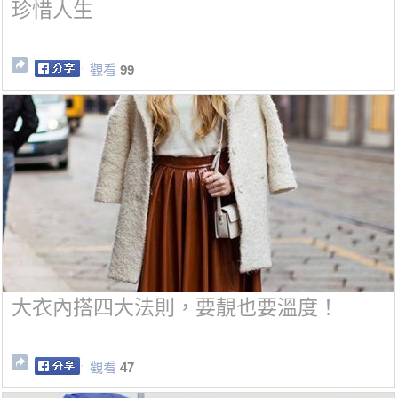
珍惜人生
觀看
99
大衣內搭四大法則，要靚也要溫度！
觀看
47