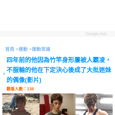
Google Ads
首頁
>
運動
>
運動常識
四年前的他因為竹竿身形屢被人霸凌，
不服輸的他在下定決心後成了大批迷妹
的偶像(影片)
觀看人數：136