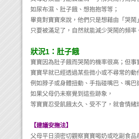
如尿布濕、肚子餓、想抱抱等等；
畢竟對寶寶來說，他們只是想藉由「哭鬧
只要被滿足了，自然就能減少哭鬧的頻率
狀況1：肚子餓
寶寶因為肚子餓而哭鬧的機率很高；但事
寶寶早就已經透過某些微小或不尋常的動
例如脖子或身體扭動、手指碰嘴巴、嘴巴
如果父母仍未察覺到這些跡象，
等寶寶忍受飢餓太久、受不了，就會情緒
【建議安撫法】
父母平日須密切觀察寶寶喝奶或吃副食品