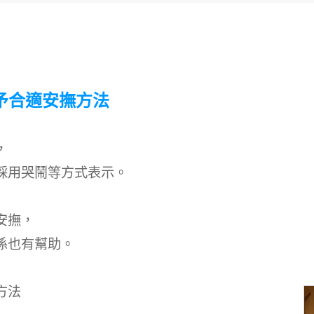
予合適安撫方法
，
採用哭鬧等方式表示。
安撫，
係也有幫助。