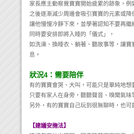
家長應主動察覺寶寶開始疲累的跡象，例
之後逐漸減少周邊會吸引寶寶的元素或降
讓他慢慢冷靜下來，並學著認知不要再繼
同時要安排即將入睡的「儀式」，
如洗澡、換睡衣、躺著、聽故事等，讓寶
息。
狀況4：需要陪伴
有的寶寶會哭、大叫，可能只是單純地想
只要有家人在身旁，聽聽聲音、嗅聞氣味
另外，有的寶寶自己玩到很無聊時，也可
【建議安撫法】