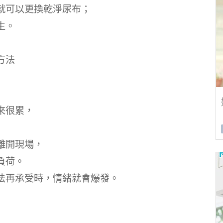
就可以更換乾淨尿布；
生。
來很累，
離開現場，
負荷。
法再承受時，情緒就會爆發。