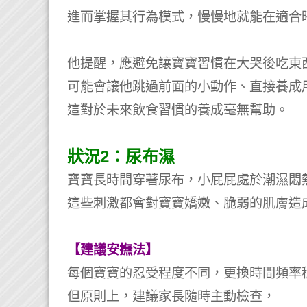
進而掌握其行為模式，慢慢地就能在適合
他提醒，應避免讓寶寶習慣在大哭後吃東
可能會讓他跳過前面的小動作、直接養成
這對於未來飲食習慣的養成毫無幫助。
狀況2：尿布濕
寶寶長時間穿著尿布，小屁屁處於潮濕悶
這些刺激都會對寶寶嬌嫩、脆弱的肌膚造
【建議安撫法】
每個寶寶的忍受程度不同，更換時間頻率
但原則上，建議家長隨時主動檢查，