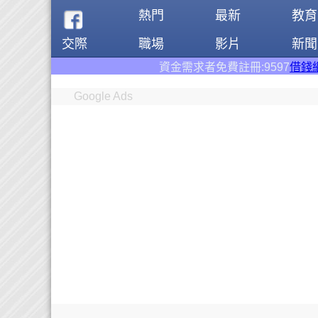
熱門
最新
教育
交際
職場
影片
新聞
資金需求者免費註冊:9597
借錢網
。全台前三
Google Ads