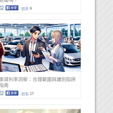
返還嗎？
6
觀看
車貸利率洞察：合理範圍與識別陷阱
指南
17
觀看