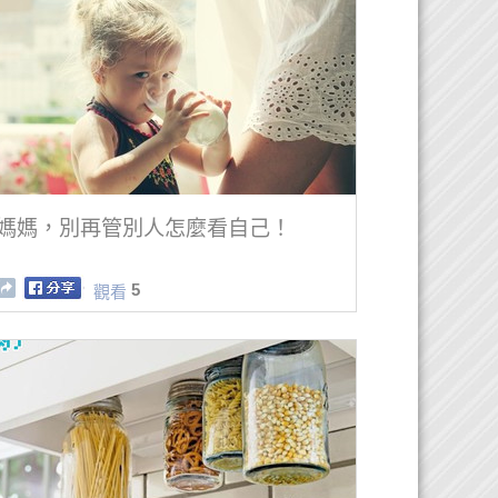
媽媽，別再管別人怎麼看自己！
5
觀看