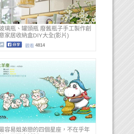
玻璃瓶、罐頭瓶 廢舊瓶子手工製作創
意家居收納盒DIY大全(影片)
4814
觀看
最容易姐弟戀的四個星座，不在乎年