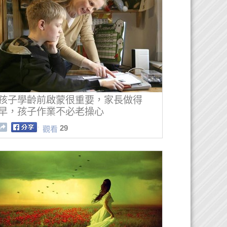
孩子學齡前啟蒙很重要，家長做得
早，孩子作業不必老操心
29
觀看