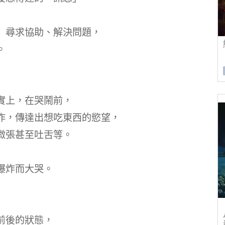
」尋求協助、解決問題，
。
實上，在哭鬧前，
作，傳達出想吃東西的慾望，
微張甚至吐舌等。
爆炸而大哭。
前後的狀態，