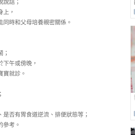
說說話；
身上，
能同時和父母培養親密關係。
鬧；
於下午或傍晚，
寶寶就診。
；
、是否有胃食道逆流、排便狀態等；
的參考。