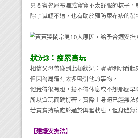
只要察覺尿布濕或寶寶不太舒服的樣子，
除了減輕不適，也有助於預防尿布疹的發
狀況3：疲累貪玩
相信父母曾碰到此類狀況：寶寶明明看起
但因為周遭有太多吸引他的事物，
他覺得很有趣，捨不得休息或不想那麼早
所以貪玩而硬撐著，實際上身體已經無法
若寶寶持續處於過於興奮狀態，但身體無
【建議安撫法】