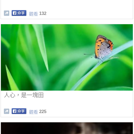
132
觀看
人心，是一塊田
225
觀看