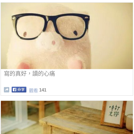
寫的真好，讀的心痛
141
觀看