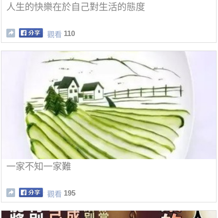
人生的快樂在於自己對生活的態度
110
觀看
一家不知一家難
195
觀看