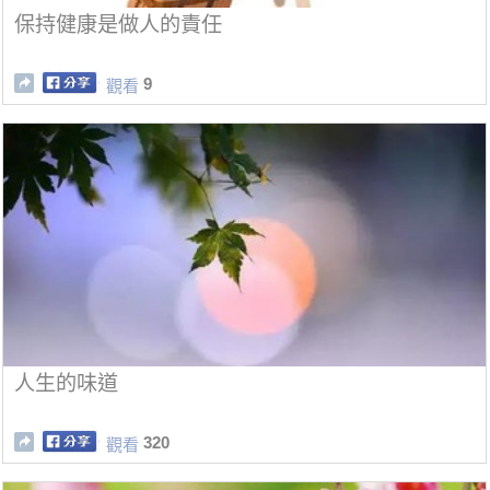
保持健康是做人的責任
9
觀看
人生的味道
320
觀看