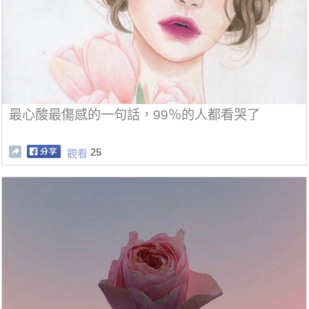
最心酸最傷感的一句話，99％的人都看哭了
25
觀看