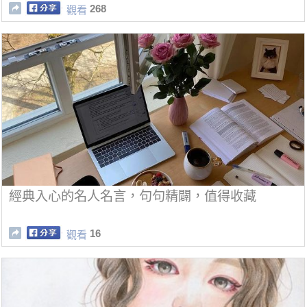
268
觀看
經典入心的名人名言，句句精闢，值得收藏
16
觀看