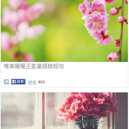
唯美暖暖正能量語錄短句
404
觀看