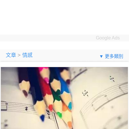
Google Ads
文章
>
情感
▼ 更多類別