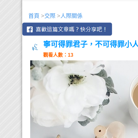
首頁
>
交際
>
人際關係
寧可得罪君子，不可得罪小
觀看人數：13