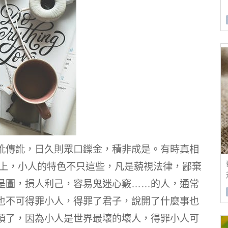
訛傳訛，日久則眾口鑠金，積非成是。有時真相
實上，小人的特色不只這些，凡是藐視法律，鄙棄
是圖，損人利己，容易鬼迷心竅……的人，通常
也不可得罪小人，得罪了君子，說開了什麼事也
煩了，因為小人是世界最壞的壞人，得罪小人可