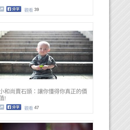
39
觀看
小和尚賣石頭：讓你懂得你真正的價
值!
47
觀看