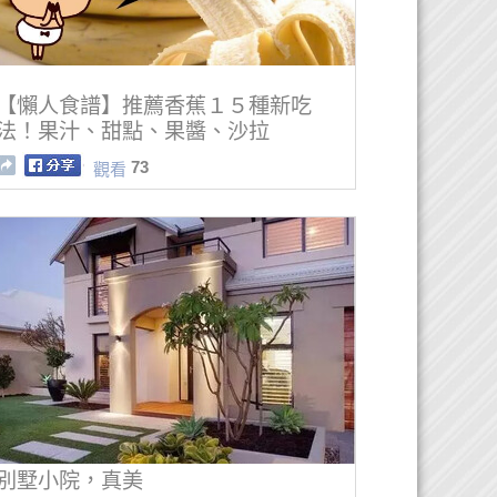
【懶人食譜】推薦香蕉１５種新吃
法！果汁、甜點、果醬、沙拉
73
觀看
別墅小院，真美