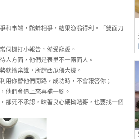
造紛爭和事端，鷸蚌相爭，結果漁翁得利。「雙面刀
司，常伺機打小報告，備受寵愛。
一，待人方面，他們是表里不一兩面人。
誰失勢就捨棄誰，所謂西瓜偎大邊。
涼；利用你替他們開路，成功時，不會報答你；
敗，他們會追上來再補一腳。
過錯，卻死不承認，昧著良心硬拗瞎掰，也要找一個