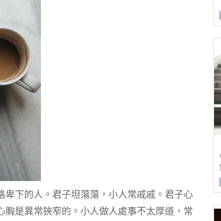
格卑下的人。君子坦蕩蕩，小人常戚戚。君子心
心胸是異常狹窄的。小人做人處事不太厚道，常