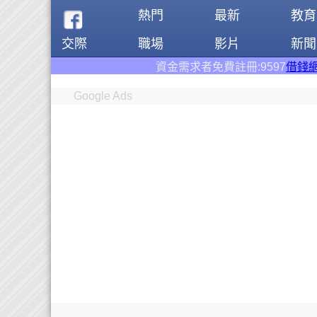
熱門
最新
教育
交際
職場
影片
新聞
資金需求者免費註冊:9597
借錢網
。全台前三大借錢
Google Ads