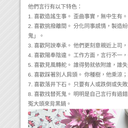
他們言行有以下特色：
1. 喜歡造謠生事。 歪曲事實，無中生有。
2. 喜歡挑撥離間。 分化同事感情，製
鬼」。
3. 喜歡阿諛奉承。 他們更刻意親近上
4. 喜歡陽奉陰違。 工作方面，言行不
5. 喜歡見風轉舵。 誰得勢就依附誰，
6. 喜歡踩著別人肩頭。 你種樹，他乘
7. 喜歡落井下石。 只要有人或跌倒或失
8. 喜歡找替死鬼。 明明是自己言行有
冤大頭來背黑鍋。