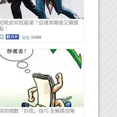
短靴如何搭最潮？這樣穿顯瘦又顯腿
長！
31066
觀看
與你細數「抄底」技巧 全解碼攻略