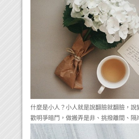
什麼是小人？小人就是說翻臉就翻臉，說
歡明爭暗鬥，做搬弄是非、挑撥離間、隔