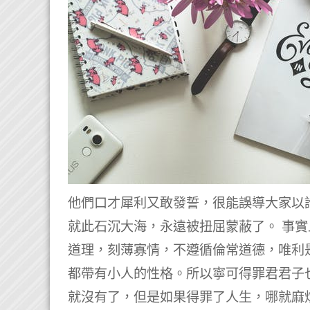
他們口才犀利又敢發誓，很能誤導大家以
就此石沉大海，永遠被扭屈蒙蔽了。 事
道理，刻薄寡情，不遵循倫常道德，唯利
都帶有小人的性格。所以寧可得罪君君子
就沒有了，但是如果得罪了人生，哪就麻