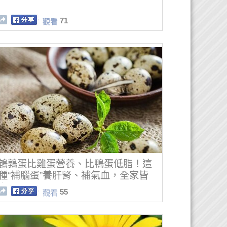
71
觀看
鵪鶉蛋比雞蛋營養、比鴨蛋低脂！這
種“補腦蛋”養肝腎、補氣血，全家皆
宜
55
觀看