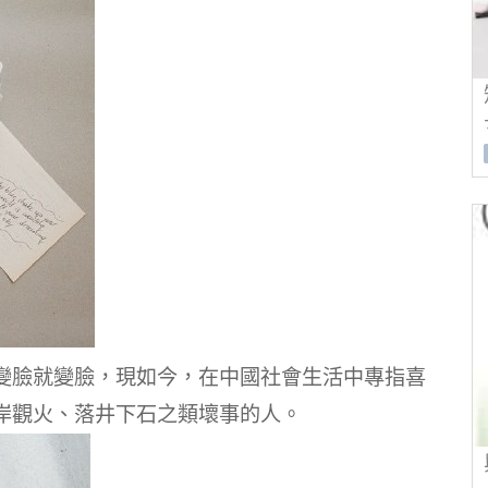
變臉就變臉，現如今，在中國社會生活中專指喜
岸觀火、落井下石之類壞事的人。