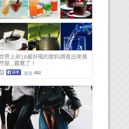
世界上前18最好喝的飲料調查出來竟
然是...震驚了！
492
觀看