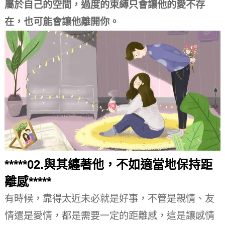
屬於自己的空間，過度的束縛只會讓他的愛不存
在，也可能會讓他離開你。
*****02.與其纏著他，不如適當地保持距
離感*****
有時候，靠得太近未必就是好事，不管是親情、友
情還是愛情，都是需要一定的距離感，這是讓感情