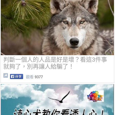
判斷一個人的人品是好是壞？看這3件事
就夠了，別再讓人給騙了！
觀看
9377