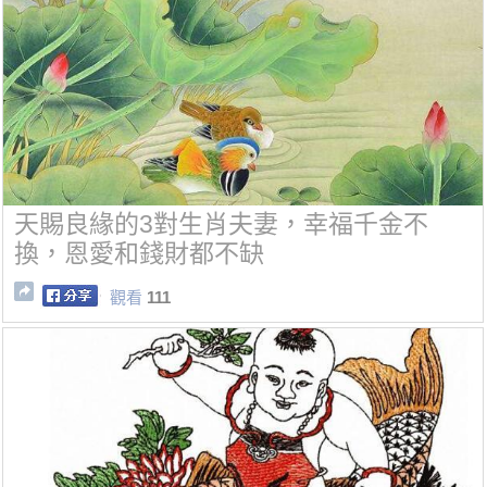
天賜良緣的3對生肖夫妻，幸福千金不
換，恩愛和錢財都不缺
觀看
111