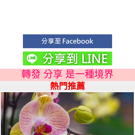
轉發 分享 是一種境界
熱門推薦