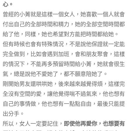
心。
曾經的小菁就是這樣一個女人，她喜歡一個人就會
付出自己的全部時間和精力，她的全部空閒時間都
給了他，同樣，她也希望對方能把時間都給她。
但有時候也會有特殊情況，不是說他保證就一定能
完全做到，比如會遇到加班，會和朋友聚會，這樣
的情況下，不能再多預留時間給小菁，她就會很生
氣，總是說他不愛她了，都不願意陪她了。
剛開始男友還哄哄她，後來越來越覺得煩，這樣完
全沒有空間的愛，讓他覺得喘不過氣來，他也想有
自己的事情做，他也想有一點點自由，最後只能提
出分手。
所以，女人一定要記住，
即使他再愛你，也想要有