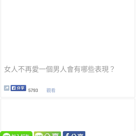
女人不再愛一個男人會有哪些表現？
5793
觀看