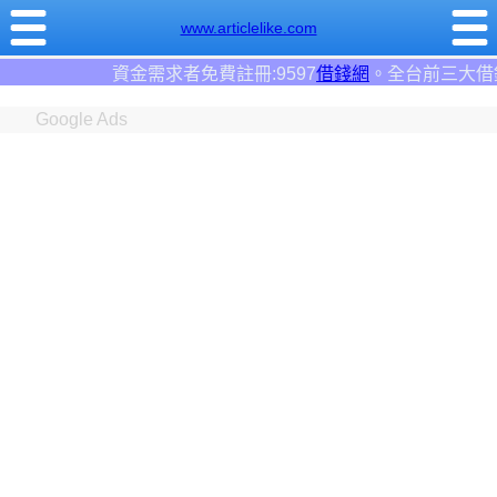
www.articlelike.com
者免費註冊:9597
借錢網
。全台前三大借錢網站！
Google Ads