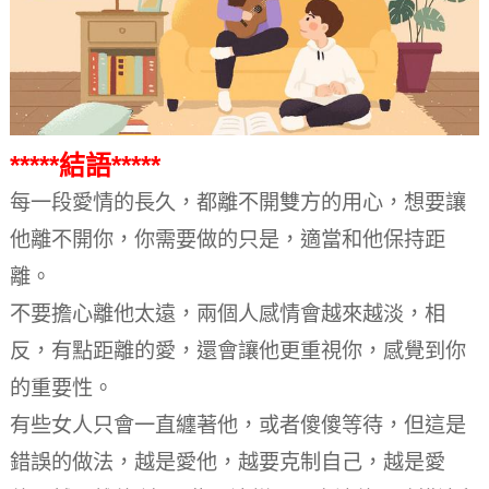
*****結語*****
每一段愛情的長久，都離不開雙方的用心，想要讓
他離不開你，你需要做的只是，適當和他保持距
離。
不要擔心離他太遠，兩個人感情會越來越淡，相
反，有點距離的愛，還會讓他更重視你，感覺到你
的重要性。
有些女人只會一直纏著他，或者傻傻等待，但這是
錯誤的做法，越是愛他，越要克制自己，越是愛