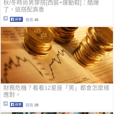
秋/冬時尚男穿搭[西裝+運動鞋]：酷爆
了，這搭配真香
觀看
45
財務危機？看看12星座「男」都會怎麼樣
應對。
觀看
28