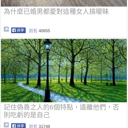
為什麼已婚男都愛對這種女人搞曖昧
觀看
40655
記住偽善之人的6個特點，遠離他們，否
則吃虧的是自己
觀看
31749