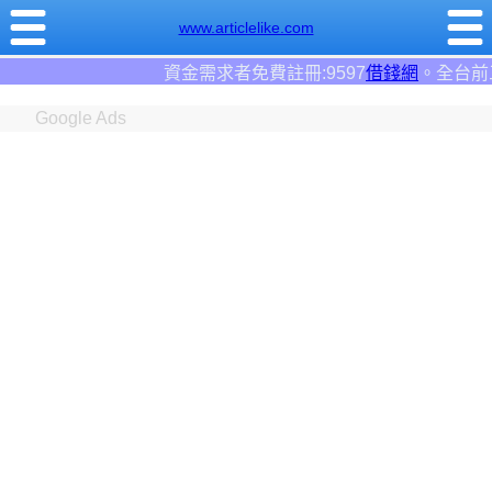
www.articlelike.com
資金需求者免費註冊:9597
借錢網
。全台前三大借錢網站！
Google Ads