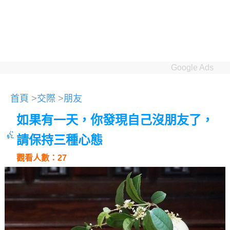
Google Ads
首頁
>
交際
>
朋友
如果有一天，你發現自己沒朋友了，
請保持三種心態
觀看人數：27