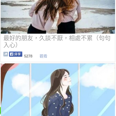
最好的朋友，久談不厭，相處不累（句句
入心）
5278
觀看