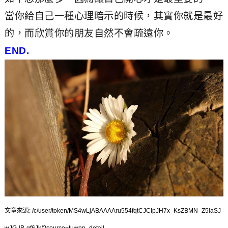
當你給自己一種心理暗示的時候，其實你就是最好
的，而欣賞你的朋友自然不會疏遠你。
END.
文章來源: /c/user/token/MS4wLjABAAAAru554fqtCJCIpJH7x_KsZBMN_Z5laSJ
wJG-IB-gf6Jk/?source=tuwen_detail