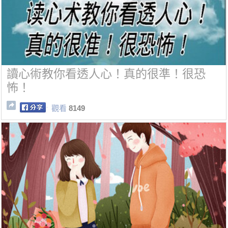
讀心術教你看透人心！真的很準！很恐
怖！
觀看
8149