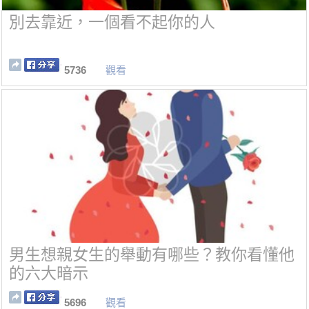
別去靠近，一個看不起你的人
5736
觀看
男生想親女生的舉動有哪些？教你看懂他
的六大暗示
5696
觀看