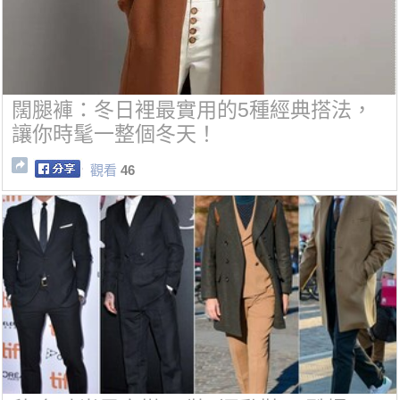
闊腿褲：冬日裡最實用的5種經典搭法，
讓你時髦一整個冬天！
觀看
46