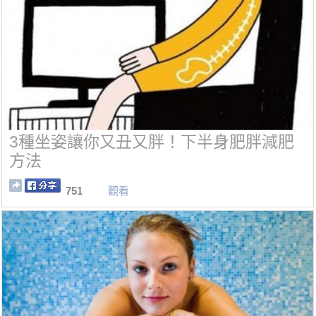
3種坐姿讓你又丑又胖！下半身肥胖減肥
方法
751
觀看