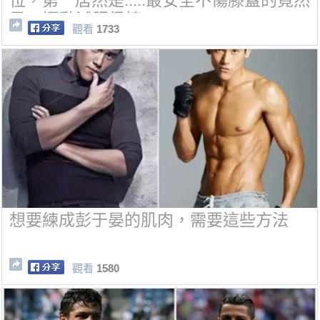
位，第一居然是.....最安全不傷膝蓋的竟然
是....運動減肥很棒
觀看
1733
想要練成彭于晏的肌肉，需要這些方法
觀看
1580