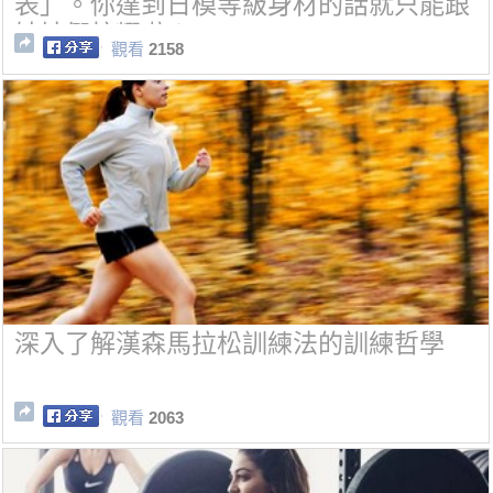
表」。你達到日模等級身材的話就只能跟
姊妹們炫耀啦！
觀看
2158
深入了解漢森馬拉松訓練法的訓練哲學
觀看
2063