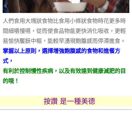
人們食用大塊狀食物比食用小條狀食物時花更多時
間細嚼慢嚥，從而使食品物能更快消化吸收，更輕
易愉快饜飫中樞，能較早湧現飽腹感而停滯進食。
掌握以上原則，選擇增強飽腹感的食物和進餐方
式，
有利於控制慢性疾病，以及有效達到健康減肥的目
的哦！
按讚 是一種美德