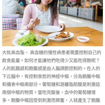
大批高血脂、 高血糖的慢性病患者需要控制自己的
飲食能量。
如何才能讓他們吃得少又能吃得飽呢？
人的飢餓感和飽腹感是由人腦調節控制的。
在人的
下丘腦中，有控制食慾的神經中樞，分為飽腹中樞
和攝食中樞兩部分。
葡萄糖和游離脂肪酸是刺激這
兩個中樞的物質。
當吃完飯後，血中的葡萄糖增
多，飽腹中樞因受到刺激而興奮，人就產生了飽腹