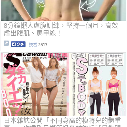
8分鐘懶人虐腹訓練，堅持一個月，高效
虐出腹肌、馬甲線！
觀看
2517
日本雜誌公開「不同身高的模特兒的體重