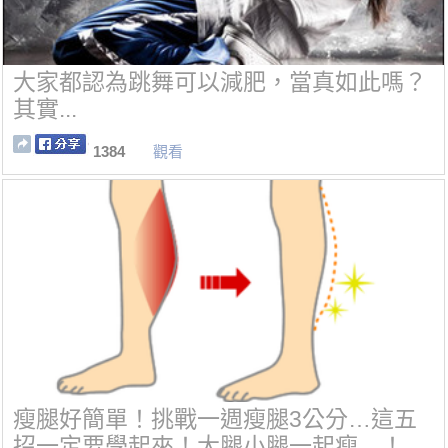
大家都認為跳舞可以減肥，當真如此嗎？
其實...
1384
觀看
瘦腿好簡單！挑戰一週瘦腿3公分…這五
招一定要學起來！大腿小腿一起瘦…！