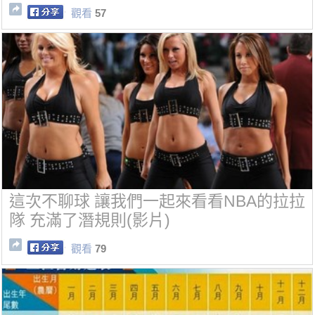
觀看
57
這次不聊球 讓我們一起來看看NBA的拉拉
隊 充滿了潛規則(影片)
觀看
79