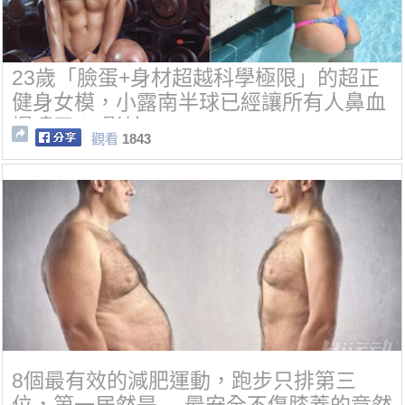
23歲「臉蛋+身材超越科學極限」的超正
健身女模，小露南半球已經讓所有人鼻血
爆噴了！(影片)
觀看
1843
8個最有效的減肥運動，跑步只排第三