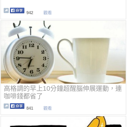
942
觀看
高格調的早上10分鐘超醒腦伸展運動，連
咖啡錢都省了
841
觀看