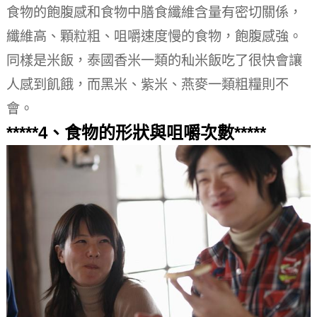
食物的飽腹感和食物中膳食纖維含量有密切關係，
纖維高、顆粒粗、咀嚼速度慢的食物，飽腹感強。
同樣是米飯，泰國香米一類的秈米飯吃了很快會讓
人感到飢餓，而黑米、紫米、燕麥一類粗糧則不
會。
*****4、食物的形狀與咀嚼次數*****