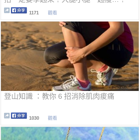
1171
觀看
登山知識 ：教你 6 招消除肌肉痠痛
1030
觀看