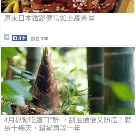
原來日本鐵路便當如此高質量
觀看
180
4月抓緊吃這口“鮮”，刮油通便又防癌！就
長十幾天，錯過再等一年