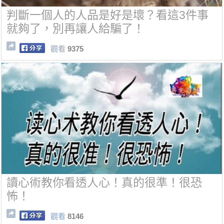
判斷一個人的人品是好是壞？看這3件事
就夠了，別再讓人給騙了！
觀看
9375
讀心術教你看透人心！真的很準！很恐
怖！
觀看
8146