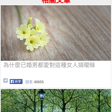
相關文章
為什麼已婚男都愛對這種女人搞曖昧
觀看
40655