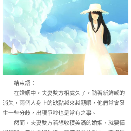
結束語：
在婚姻中，夫妻雙方相處久了，隨著新鮮感的
消失，兩個人身上的缺點越來越顯眼，他們常會發
生一些分歧，出現爭吵也是常有之事。
然而，夫妻雙方若想收穫美滿的婚姻，就要懂