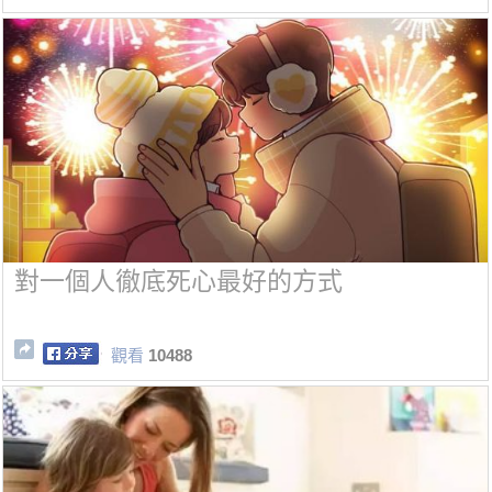
對一個人徹底死心最好的方式
觀看
10488