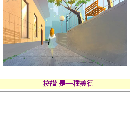
按讚 是一種美德