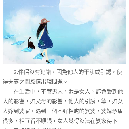
3.伴侶沒有犯錯，因為他人的干涉或引誘，使
得夫妻之間感情出現問題。
在生活中，不管男人，還是女人，都會受到他
人的影響，如父母的影響，他人的引誘，等，如女
人嫁到婆家，遇到一個不好相處的婆婆，婆媳矛盾
很多，相互看不順眼，女人覺得沒法在婆家待下