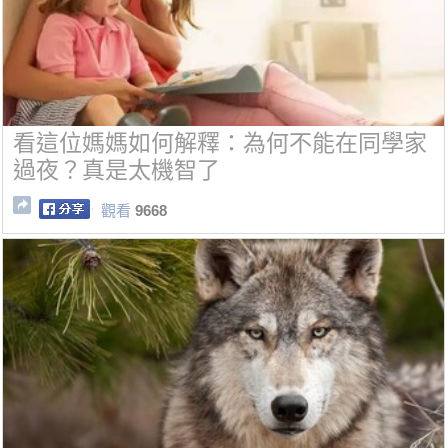
看這位媽媽如何解釋：為何不能在同學家
過夜？真是太機智了
觀看
9668