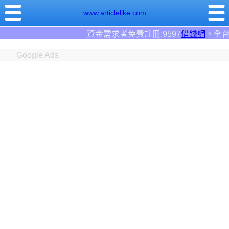
www.articlelike.com
資金需求者免費註冊:9597
借錢網
。全台前三大借錢網站！
Google Ads