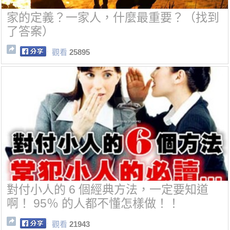
家的定義？一家人，什麼最重要？（找到
了答案）
觀看
25895
對付小人的 6 個經典方法，一定要知道
啊！ 95％ 的人都不懂怎樣做！！
觀看
21943