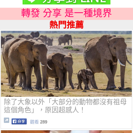
轉發 分享 是一種境界
熱門推薦
除了大象以外「大部分的動物都沒有祖母
這個角色」，原因超感人！
觀看
289