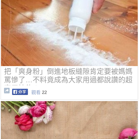
把「爽身粉」倒進地板縫隙肯定要被媽媽
罵慘了…不料竟成為大家用過都說讚的超
實用技能！
觀看
22