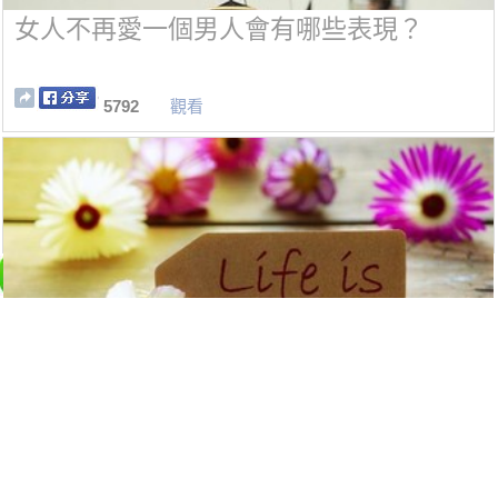
女人不再愛一個男人會有哪些表現？
5792
觀看
這三種人：圈子不同，不必強融
5791
觀看