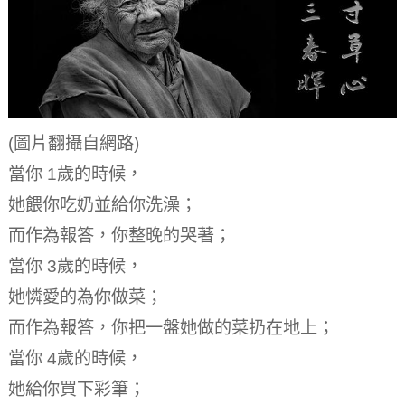
(圖片翻攝自網路)
當你 1歲的時候，
她餵你吃奶並給你洗澡；
而作為報答，你整晚的哭著；
當你 3歲的時候，
她憐愛的為你做菜；
而作為報答，你把一盤她做的菜扔在地上；
當你 4歲的時候，
她給你買下彩筆；