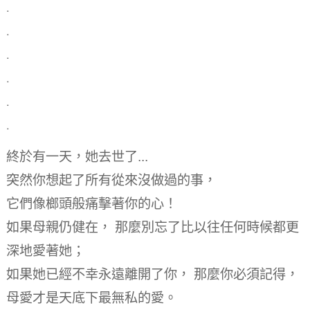
˙
˙
˙
˙
˙
˙
終於有一天，她去世了...
突然你想起了所有從來沒做過的事，
它們像榔頭般痛擊著你的心！
如果母親仍健在， 那麼別忘了比以往任何時候都更
深地愛著她；
如果她已經不幸永遠離開了你， 那麼你必須記得，
母愛才是天底下最無私的愛。