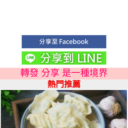
轉發 分享 是一種境界
熱門推薦