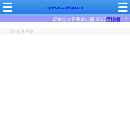
www.articlelike.com
資金需求者免費註冊:9597
借錢網
。全台前三大借錢網站！
Google Ads