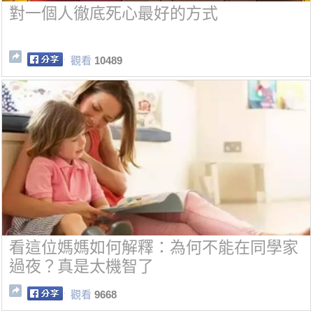
對一個人徹底死心最好的方式
觀看
10489
看這位媽媽如何解釋：為何不能在同學家
過夜？真是太機智了
觀看
9668