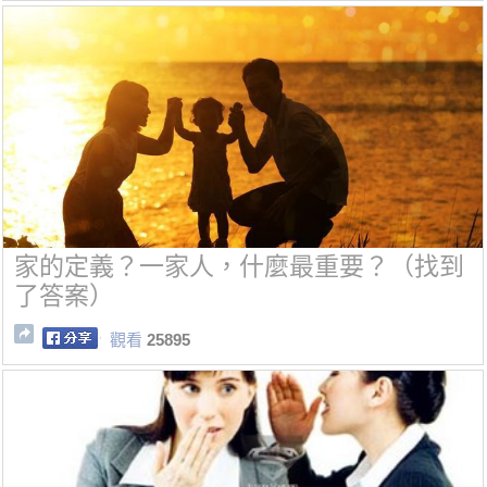
家的定義？一家人，什麼最重要？（找到
了答案）
觀看
25895