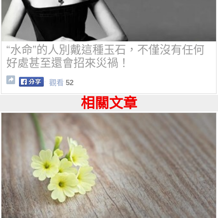
“水命”的人別戴這種玉石，不僅沒有任何
好處甚至還會招來災禍！
觀看
52
相關文章