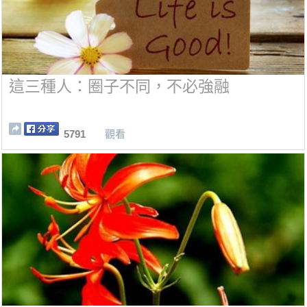
這三種人：圈子不同，不必強融
5791
觀看