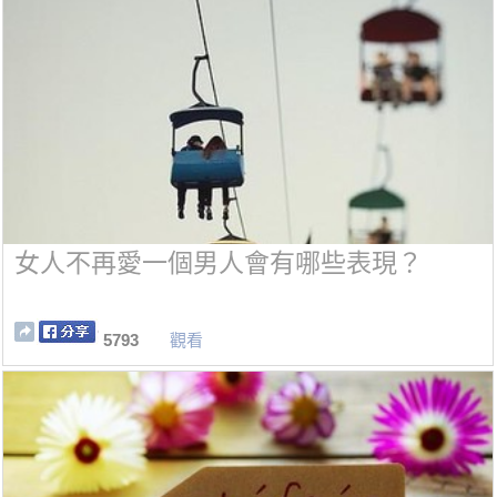
女人不再愛一個男人會有哪些表現？
5793
觀看