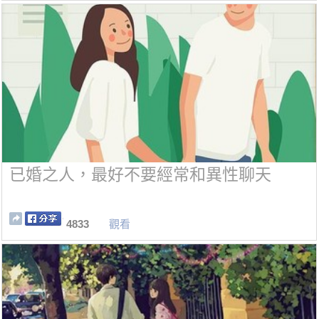
已婚之人，最好不要經常和異性聊天
4833
觀看