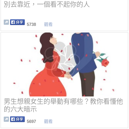
別去靠近，一個看不起你的人
5738
觀看
男生想親女生的舉動有哪些？教你看懂他
的六大暗示
5697
觀看