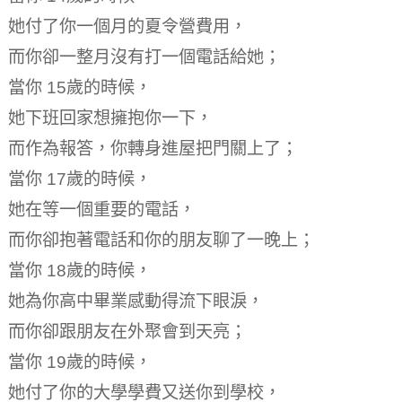
她付了你一個月的夏令營費用，
而你卻一整月沒有打一個電話給她；
當你 15歲的時候，
她下班回家想擁抱你一下，
而作為報答，你轉身進屋把門關上了；
當你 17歲的時候，
她在等一個重要的電話，
而你卻抱著電話和你的朋友聊了一晚上；
當你 18歲的時候，
她為你高中畢業感動得流下眼淚，
而你卻跟朋友在外聚會到天亮；
當你 19歲的時候，
她付了你的大學學費又送你到學校，