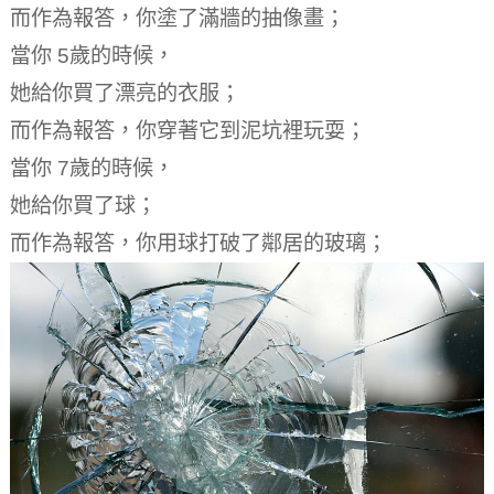
而作為報答，你塗了滿牆的抽像畫；
當你 5歲的時候，
她給你買了漂亮的衣服；
而作為報答，你穿著它到泥坑裡玩耍；
當你 7歲的時候，
她給你買了球；
而作為報答，你用球打破了鄰居的玻璃；