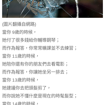
(圖片翻攝自網路)
當你 9歲的時候，
她付了很多錢給你輔導鋼琴；
而作為報答，你常常曠課並不去練習；
當你 11歲的時候，
她陪你還有你的朋友們去看電影；
而作為報答，你讓她坐另一排去；
當你 13歲的時候，
她建議你去把頭髮剪了，
而你說她不懂什麼是現在的時髦髮型；
當你 14歲的時候，