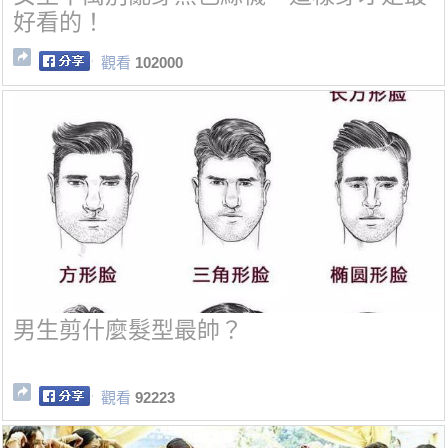
好看的！
觀看
102000
男生剪什麼髮型最帥？
觀看
92223