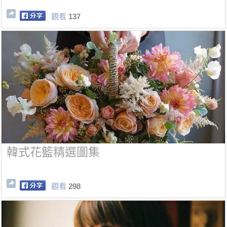
觀看
137
韓式花籃精選圖集
觀看
298