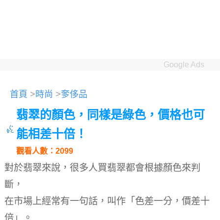
Google Ads
首頁
>
時尚
>
奓侈品
翡翠的顏色，同樣是綠色，價格也可
能相差十倍！
觀看人數：2099
對於翡翠來說，很多人買翡翠都會根據顏色來判
斷，
在市場上經常有一句話，叫作「色差一分，價差十
倍」。