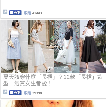
觀看
41443
夏天該穿什麼「長裙」？12款「長裙」造
型…氣質女生都愛！
觀看
39398