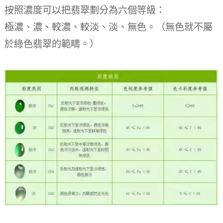
按照濃度可以把翡翠劃分為六個等級：
極濃、濃、較濃、較淡、淡、無色。（無色就不屬
於綠色翡翠的範疇。）