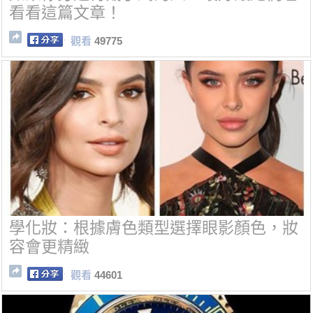
看看這篇文章！
觀看
49775
學化妝：根據膚色類型選擇眼影顏色，妝
容會更精緻
觀看
44601