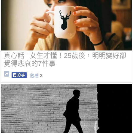
真心話 | 女生才懂！25歲後，明明變好卻
覺得悲哀的7件事
觀看
3