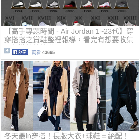
【高手專題時間 - Air Jordan 1~23代】穿
穿搭搭之賞鞋整裡報導，看完有想要收集
全部鞋款的衝動！
觀看
43665
冬天最in穿搭！長版大衣+球鞋 = 絕配！