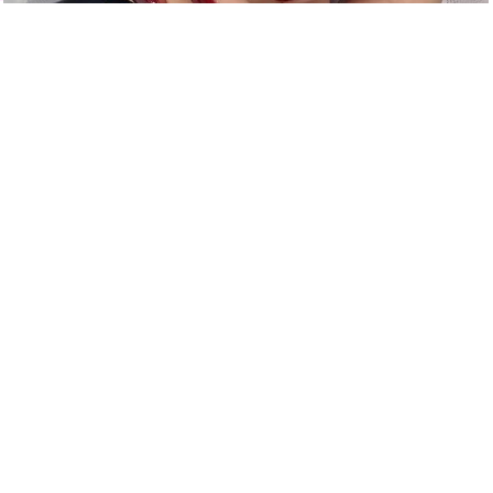
快抱走｜過節送你50款美甲圖案 拿走不
謝！
35458
觀看
白金和鉑金有什麼區別？