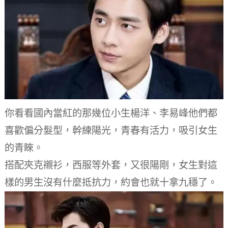
你看看國內當紅的那幾位小生楊洋、李易峰他們都
喜歡偏分髮型，幹練陽光，青春有活力，吸引女生
的青睞。
搭配夾克襯衫，西服等外套，又很陽剛，女生對這
樣的男生沒有什麼抵抗力，約會也就十拿九穩了。