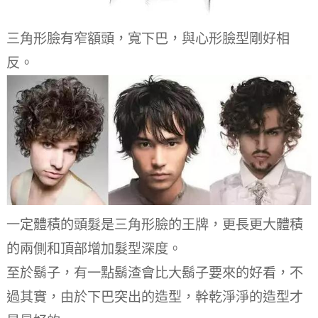
三角形臉有窄額頭，寬下巴，與心形臉型剛好相
反。
一定體積的頭髮是三角形臉的王牌，更長更大體積
的兩側和頂部增加髮型深度。
至於鬍子，有一點鬍渣會比大鬍子要來的好看，不
過其實，由於下巴突出的造型，幹乾淨淨的造型才