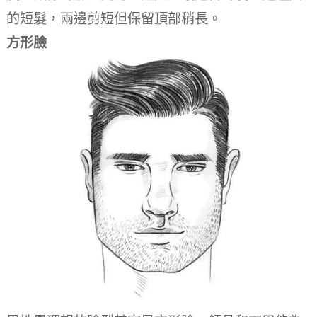
的短髮，兩邊剪短但保留頂部稍長。
方形臉