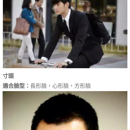
寸頭
適合臉型：
長形臉，心形臉，方形臉