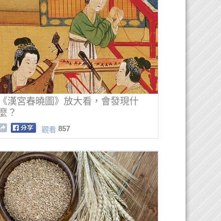
《漢宮春曉圖》放大看，會發現什
麼？
857
觀看