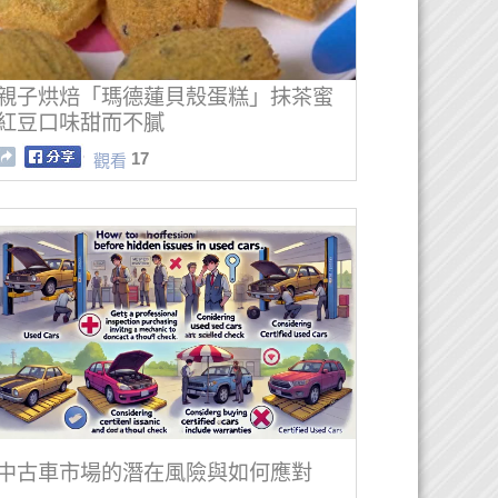
親子烘焙「瑪德蓮貝殼蛋糕」抹茶蜜
紅豆口味甜而不膩
17
觀看
中古車市場的潛在風險與如何應對