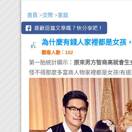
首頁
>
交際
>
家庭
為什麼有錢人家裡都是女孩，答案
觀看人數：102
第一胎統計顯示：
原來男方智商高就會生
怪不得那麼多富商人物家裡都是女孩!有道