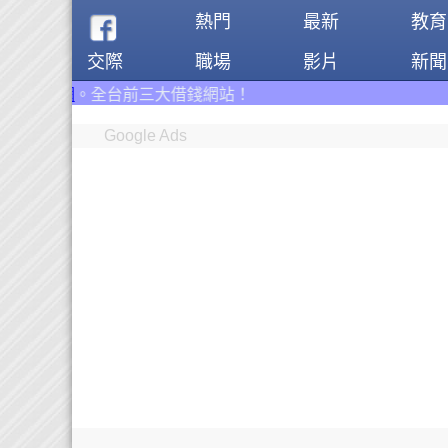
熱門
最新
教育
交際
職場
影片
新聞
大借錢網站！
Google Ads