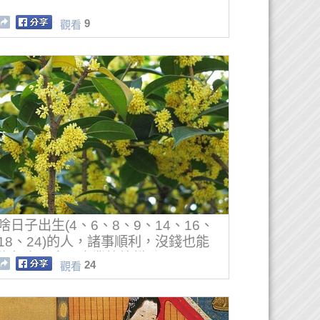
9
觀看
啥日子出生(4、6、8、9、14、16、
18、24)的人，諸事順利，沒錢也能
靠努力翻身，事業節節攀升
24
觀看