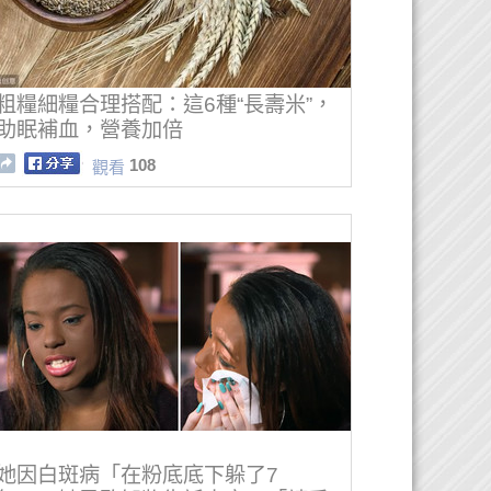
粗糧細糧合理搭配：這6種“長壽米”，
助眠補血，營養加倍
108
觀看
她因白斑病「在粉底底下躲了7