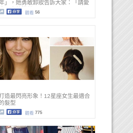
年」，她勇敢卸妝告訴大家：「請愛
我原本的模樣！」
56
觀看
打造最閃亮形象！12星座女生最適合
的髮型
775
觀看