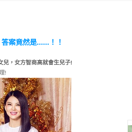
竟然是......！！
女兒，女方智商高就會生兒子!
理!