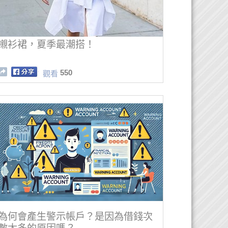
襯衫裙，夏季最潮搭！
550
觀看
為何會產生警示帳戶？是因為借錢次