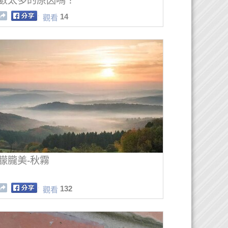
數太多的原因嗎？
14
觀看
朦朧美-秋霧
132
觀看