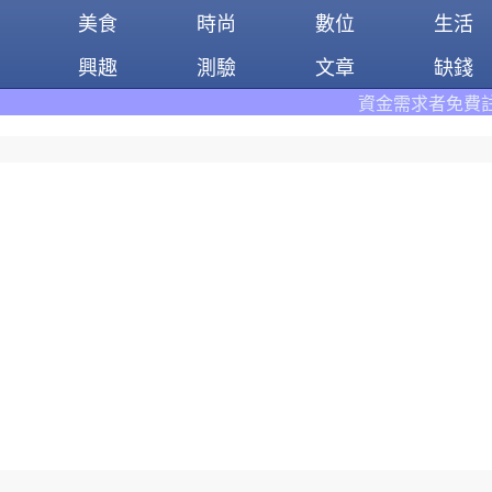
美食
時尚
數位
生活
興趣
測驗
文章
缺錢
資金需求者免費註冊:9597
借錢網
。