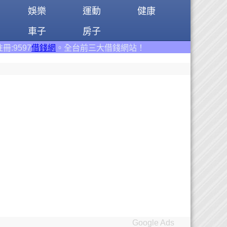
娛樂
運動
健康
車子
房子
全台前三大借錢網站！
Google Ads