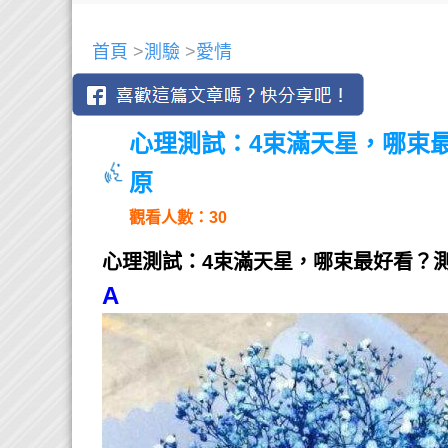
首頁
>
測驗
>
愛情
心理測試：4束滿天星，哪束
原
觀看人數：30
心理測試：4束滿天星，哪束最好看？
A