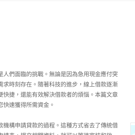
是人們面臨的挑戰。無論是因為急用現金應付突
需求時刻存在。隨著科技的進步，線上借款逐漸
便快捷，還能有效解決借款者的煩惱。本篇文章
您快速獲得所需資金。
款機構申請貸款的過程。這種方式省去了傳統借