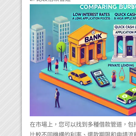
在市場上，您可以找到多種借款管道，包
比較不同機構的利率、還款期限和申請流