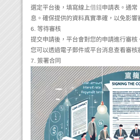
選定平台後，填寫線上
借錢
申請表。通常
息。確保提供的資料真實準確，以免影響
6. 等待審核
提交申請後，平台會對您的申請進行審核
您可以透過電子郵件或平台消息查看審核
7. 簽署合同