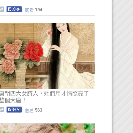
194
觀看
唐朝四大女詩人，她們用才情照亮了
整個大唐！
563
觀看