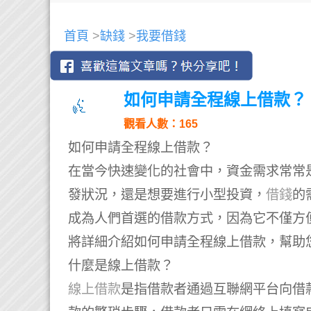
首頁
>
缺錢
>
我要借錢
如何申請全程線上借款？
觀看人數：165
如何申請全程線上借款？
在當今快速變化的社會中，資金需求常常
發狀況，還是想要進行小型投資，
借錢
的
成為人們首選的借款方式，因為它不僅方
將詳細介紹如何申請全程線上借款，幫助
什麼是線上借款？
線上借款
是指借款者通過互聯網平台向借