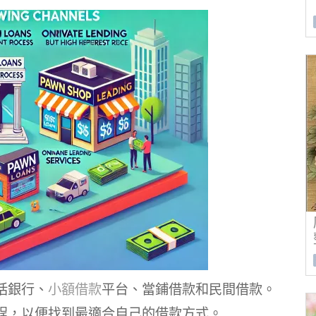
括銀行、
小額借款
平台、當鋪借款和民間借款。
程，以便找到最適合自己的借款方式。