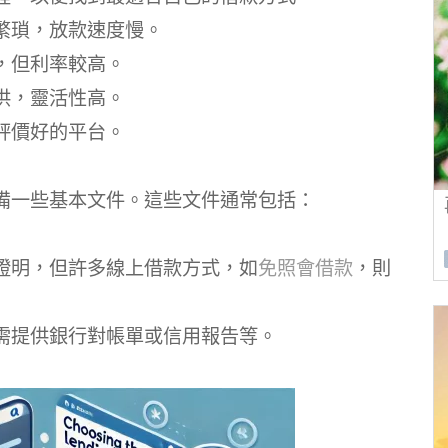
繁瑣，放款速度慢。
，但利率較高。
供，靈活性高。
評價好的平台。
備一些基本文件。這些文件通常包括：
證明，但許多線上借款方式，如
免照會借款
，則
需提供銀行對帳單或信用報告等。