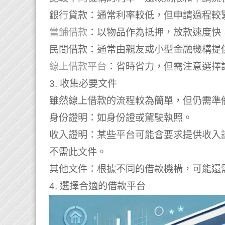
銀行貸款：通常利率較低，但申請過程較
當鋪借款
：以物品作為抵押，放款速度快
民間借款：通常由親友或小型金融機構提
線上借款平台
：省時省力，但需注意選擇
3. 收集必要文件
雖然線上借款的流程較為簡單，但仍需準
身份證明：如身份證或駕駛執照。
收入證明：某些平台可能會要求提供收入
不需此文件。
其他文件：根據不同的借款機構，可能還
4. 選擇合適的借款平台