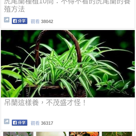
虎尾蘭種植10問：不得不看的虎尾蘭的養
殖方法
觀看
38042
吊蘭這樣養，不茂盛才怪！
觀看
36317