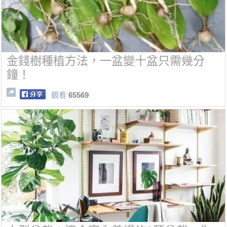
金錢樹種植方法，一盆變十盆只需幾分
鐘！
觀看
65569