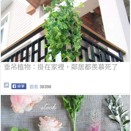
垂吊植物：掛在家裡，鄰居都羨慕死了
觀看
38398