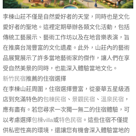
李棟山莊不僅是自然愛好者的天堂，同時也是文化
愛好者的聖地。這裡定期舉辦各類文化活動，包括
傳統工藝展示、藝術工作坊以及在地音樂表演，旨
在推廣台灣豐富的文化遺產。此外，山莊內的藝術
品展覽展示了許多當地藝術家的傑作，讓人們在享
受自然美景的同時，也能深入體驗當地文化。
新竹民宿
推薦的住宿選擇
在李棟山莊周圍，住宿選擇豐富，從豪華五星級酒
店到充滿特色的
包棟民宿
、
景觀民宿
、
溫泉民宿
，
應有盡有。若您尋求一次獨一無二的住宿體驗，可
以考慮選擇
包棟villa
或
特色民宿
。這些住宿不僅提
供私密性高的環境，還讓您有機會深入體驗當地的