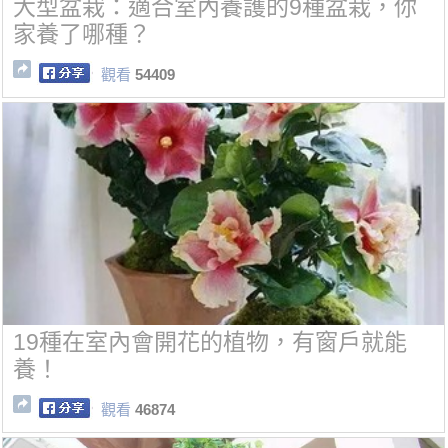
大型盆栽：適合室內養護的9種盆栽，你
家養了哪種？
觀看
54409
19種在室內會開花的植物，有窗戶就能
養！
觀看
46874