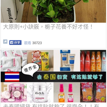
大原則+小訣竅，梔子花養不好才怪！
觀看
30723
去泰國掃貨 有這貼就夠了 很齊全！！有