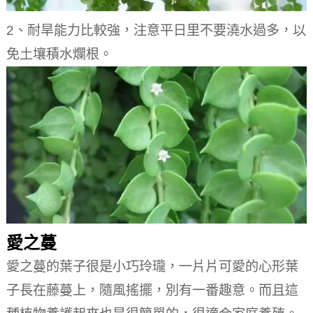
2、耐旱能力比較強，注意平日里不要澆水過多，以
免土壤積水爛根。
愛之蔓
愛之蔓的葉子很是小巧玲瓏，一片片可愛的心形葉
子長在藤蔓上，隨風搖擺，別有一番趣意。
而且這