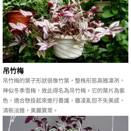
吊竹梅
吊竹梅的葉子形狀很像竹葉，整株形態高雅凜冽，
神似冬季雪梅，故此得名為吊竹梅。
它的葉片為紫
色，適合懸掛起來進行養護，雖凌亂但不失美感，
清新淡雅，美麗異常。