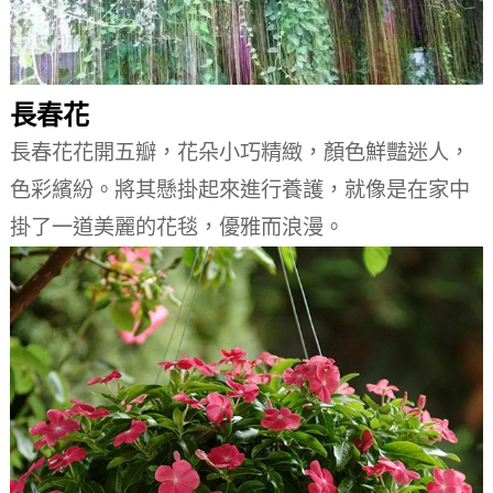
長春花
長春花花開五瓣，花朵小巧精緻，顏色鮮豔迷人，
色彩繽紛。
將其懸掛起來進行養護，就像是在家中
掛了一道美麗的花毯，優雅而浪漫。