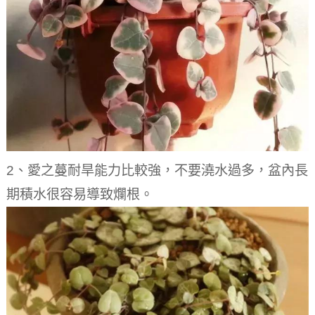
2、愛之蔓耐旱能力比較強，不要澆水過多，盆內長
期積水很容易導致爛根。