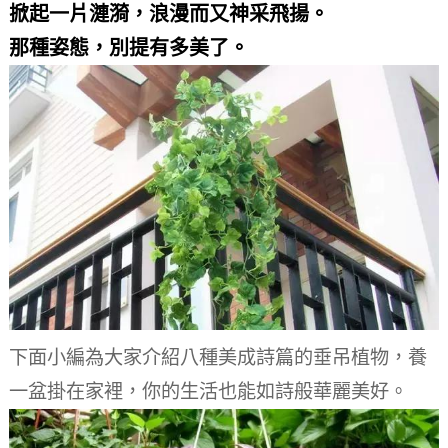
掀起一片漣漪，浪漫而又神采飛揚。
那種姿態，別提有多美了。
下面小編為大家介紹八種美成詩篇的垂吊植物，養
一盆掛在家裡，你的生活也能如詩般華麗美好。