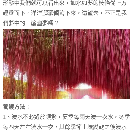
形態中我們就可以看出來，如水如夢的枝條從上方
輕垂而下，洋洋灑灑傾瀉下來，遠望去，不正是我
們夢中的一簾幽夢嗎？
養護方法：
1、澆水不必過於頻繁，夏季每兩天澆一次水，冬季
每四天左右澆水一次，其餘季節土壤變乾之後澆水