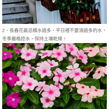
2、長春花最忌積水過多，平日裡不要澆過多的水，
冬季嚴格控水，保持土壤乾燥。