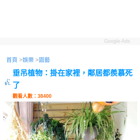
Google Ads
首頁
>
娛樂
>
園藝
垂吊植物：掛在家裡，鄰居都羨慕死
了
觀看人數：38400