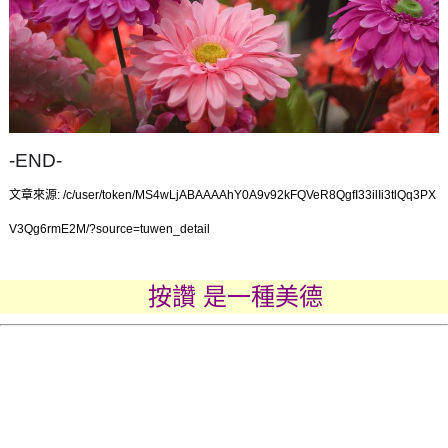
-END-
文章來源: /c/user/token/MS4wLjABAAAAhY0A9v92kFQVeR8QgfI33ilIi3tlQq3PX
V3Qg6rmE2M/?source=tuwen_detail
按讚 是一種美德