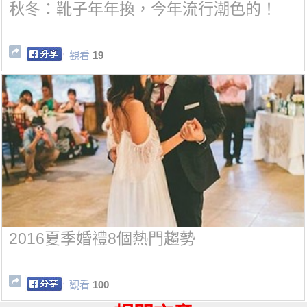
秋冬：靴子年年換，今年流行潮色的！
觀看
19
2016夏季婚禮8個熱門趨勢
觀看
100