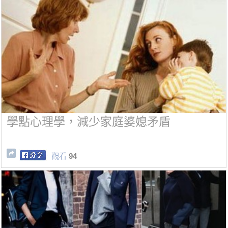
學點心理學，減少家庭婆媳矛盾
觀看
94