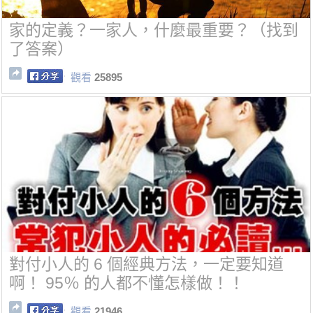
家的定義？一家人，什麼最重要？（找到
了答案）
觀看
25895
對付小人的 6 個經典方法，一定要知道
啊！ 95％ 的人都不懂怎樣做！！
觀看
21946