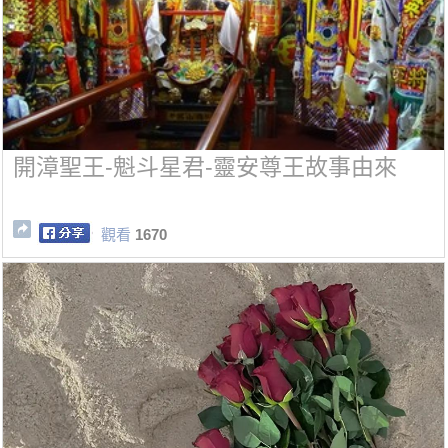
開漳聖王-魁斗星君-靈安尊王故事由來
觀看
1670