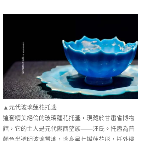
▲元代玻璃蓮花托盞
這套精美絕倫的玻璃蓮花托盞，現藏於甘肅省博物
館，它的主人是元代隴西望族——汪氏。
托盞為普
蘭色半透明玻璃質地，盞身呈七瓣蓮花形，托外邊