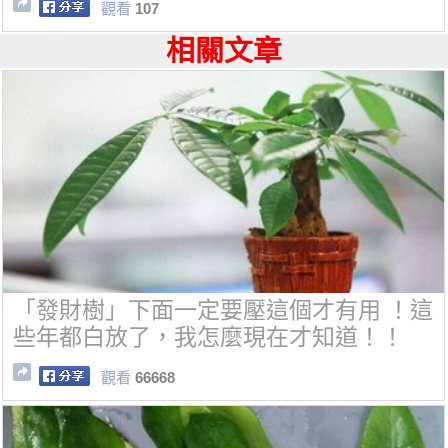
觀看
107
相關文章
「發財樹」下面一定要壓這個才有用 ！這
些年都白放了，我怎麼現在才知道！！
觀看
66668