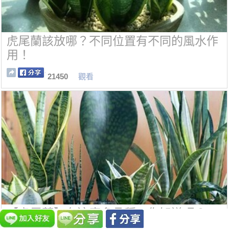
虎尾蘭該放哪？不同位置有不同的風水作
用！
21450
觀看
【虎尾蘭】有這麼多品種，你知道嗎？