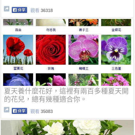
觀看
36318
夏天養什麼花好，這裡有兩百多種夏天開
的花兒，總有幾種適合你。
觀看
35083