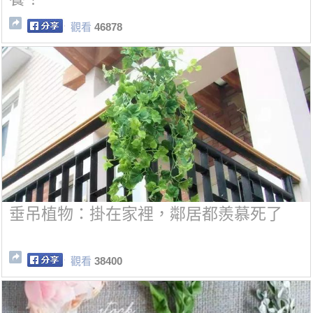
觀看
46878
垂吊植物：掛在家裡，鄰居都羨慕死了
觀看
38400