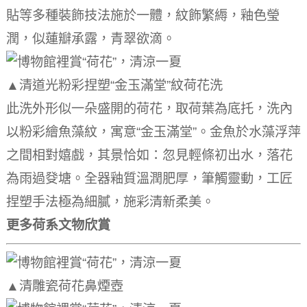
貼等多種裝飾技法施於一體，紋飾繁縟，釉色瑩
潤，似蓮瓣承露，青翠欲滴。
▲清道光粉彩捏塑“金玉滿堂”紋荷花洗
此洗外形似一朵盛開的荷花，取荷葉為底托，洗內
以粉彩繪魚藻紋，寓意“金玉滿堂”。
金魚於水藻浮萍
之間相對嬉戲，其景恰如：忽見輕條初出水，落花
為雨過癹塘。
全器釉質溫潤肥厚，筆觸靈動，工匠
捏塑手法極為細膩，施彩清新柔美。
更多荷系文物欣賞
▲清雕瓷荷花鼻煙壺