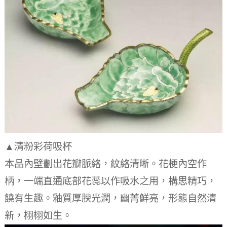
▲清粉彩荷吸杯
本品內壁劃出花瓣脈絡，紋絡清晰。
花梗內空作
柄，一端直通底部花蕊以作吸水之用，構思精巧，
饒有生趣。
釉質厚腴光潤，幽菁鮮亮，形態自然清
新，栩栩如生。