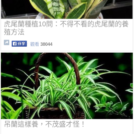
虎尾蘭種植10問：不得不看的虎尾蘭的養
殖方法
觀看
38044
吊蘭這樣養，不茂盛才怪！