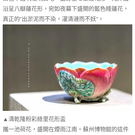
沿呈八瓣蓮花形，宛如夜幕下盛開的藍色睡蓮花，
真正的“出淤泥而不染，濯清漣而不妖”。
▲清乾隆粉彩綠里花形盃
攜一池荷花，盛開在煙雨江南。
蘇州博物館的這件