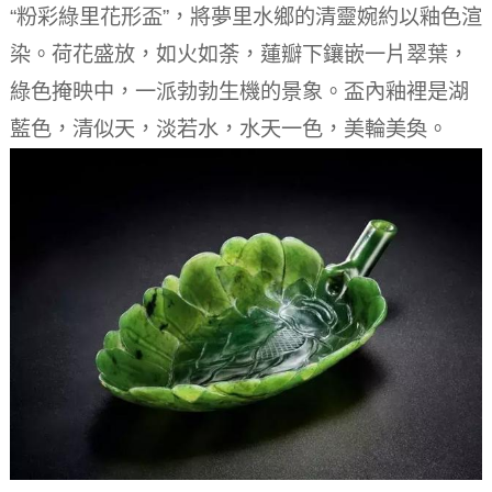
“粉彩綠里花形盃”，將夢里水鄉的清靈婉約以釉色渲
染。
荷花盛放，如火如荼，蓮瓣下鑲嵌一片翠葉，
綠色掩映中，一派勃勃生機的景象。
盃內釉裡是湖
藍色，清似天，淡若水，水天一色，美輪美奐。