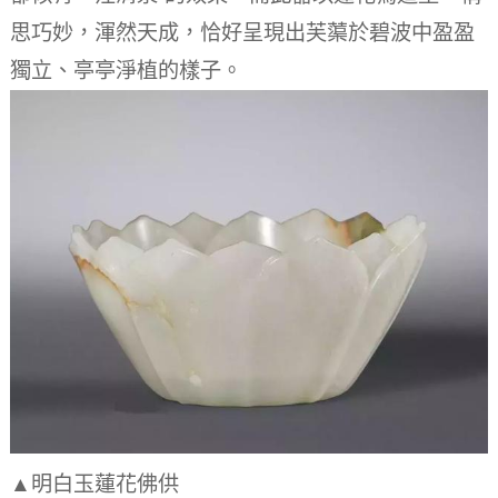
思巧妙，渾然天成，恰好呈現出芙蕖於碧波中盈盈
獨立、亭亭淨植的樣子。
▲明白玉蓮花佛供