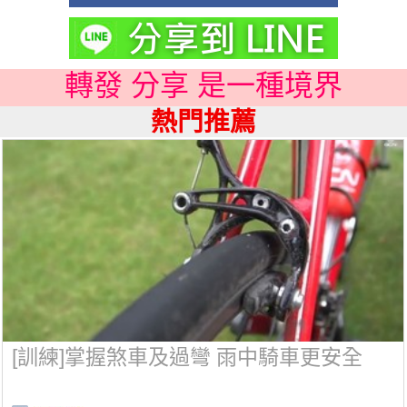
轉發 分享 是一種境界
熱門推薦
[訓練]掌握煞車及過彎 雨中騎車更安全