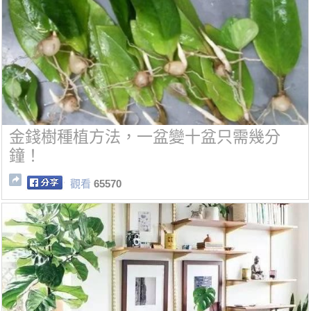
金錢樹種植方法，一盆變十盆只需幾分
鐘！
觀看
65570