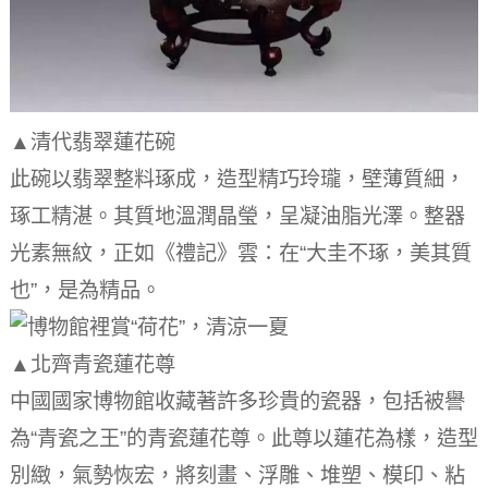
▲清代翡翠蓮花碗
此碗以翡翠整料琢成，造型精巧玲瓏，壁薄質細，
琢工精湛。
其質地溫潤晶瑩，呈凝油脂光澤。
整器
光素無紋，正如《禮記》雲：在“大圭不琢，美其質
也”，是為精品。
▲北齊青瓷蓮花尊
中國國家博物館收藏著許多珍貴的瓷器，包括被譽
為“青瓷之王”的青瓷蓮花尊。
此尊以蓮花為樣，造型
別緻，氣勢恢宏，將刻畫、浮雕、堆塑、模印、粘