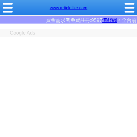
www.articlelike.com
需求者免費註冊:9597
借錢網
。全台前三大借錢網站！
Google Ads