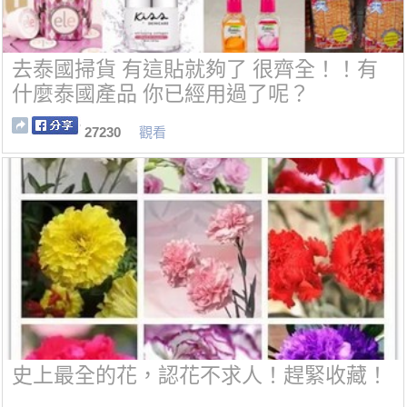
去泰國掃貨 有這貼就夠了 很齊全！！有
什麼泰國產品 你已經用過了呢？
27230
觀看
史上最全的花，認花不求人！趕緊收藏！