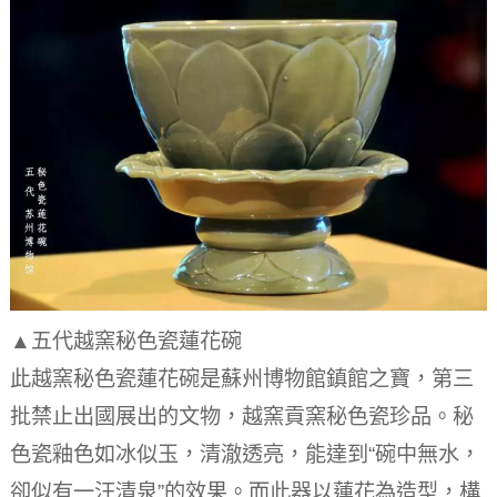
▲五代越窯秘色瓷蓮花碗
此越窯秘色瓷蓮花碗是蘇州博物館鎮館之寶，第三
批禁止出國展出的文物，越窯貢窯秘色瓷珍品。
秘
色瓷釉色如冰似玉，清澈透亮，能達到“碗中無水，
卻似有一汪清泉”的效果。
而此器以蓮花為造型，構