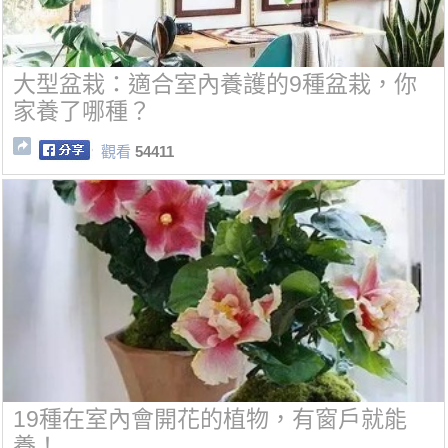
大型盆栽：適合室內養護的9種盆栽，你
家養了哪種？
觀看
54411
19種在室內會開花的植物，有窗戶就能
養！