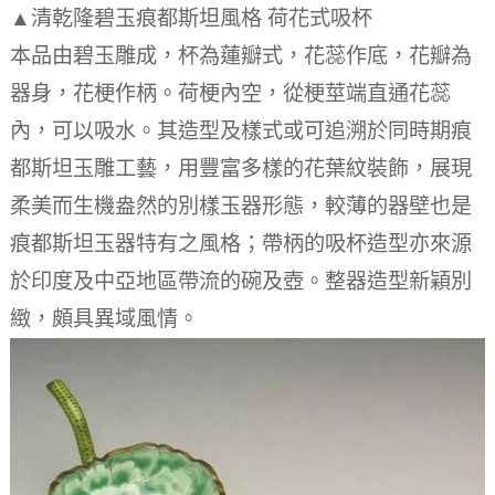
▲清乾隆碧玉痕都斯坦風格 荷花式吸杯
本品由碧玉雕成，杯為蓮瓣式，花蕊作底，花瓣為
器身，花梗作柄。
荷梗內空，從梗莖端直通花蕊
內，可以吸水。
其造型及樣式或可追溯於同時期痕
都斯坦玉雕工藝，用豐富多樣的花葉紋裝飾，展現
柔美而生機盎然的別樣玉器形態，較薄的器壁也是
痕都斯坦玉器特有之風格；帶柄的吸杯造型亦來源
於印度及中亞地區帶流的碗及壺。
整器造型新穎別
緻，頗具異域風情。