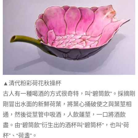
▲清代粉彩荷花秋操杯
古人有一種喝酒的方式很奇特，叫“碧筒飲”。
採摘剛
剛冒出水面的新鮮荷葉，將葉心捅破使之與葉莖相
通，然後從莖管中吸酒，人飲蓮莖，一口將酒飲
盡。由“碧筒飲”衍生出的酒杯叫“碧筒杯”，也叫“荷
杯”、“荷盞”。