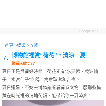
Google Ads
首頁
>
娛樂
>
收藏
博物館裡賞“荷花”，清涼一夏
觀看人數：87
夏日正是賞荷好時節，荷花素有“水芙蓉、凌波仙
子、水宮仙子”之稱，寓意聖潔和吉祥。
夏日避暑，不妨去博物館看看荷系文物，願那些掩
藏在時光裡的清塘荷韻，能帶給你一夏涼爽！