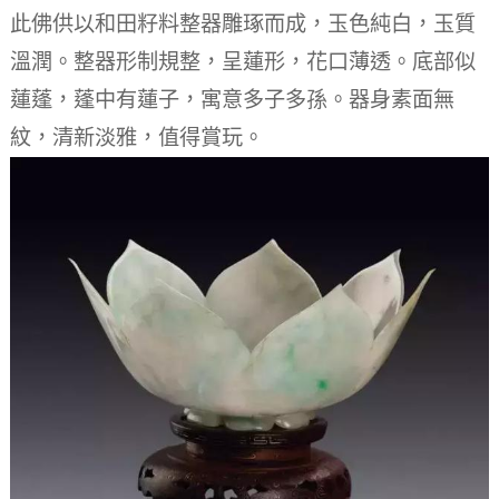
此佛供以和田籽料整器雕琢而成，玉色純白，玉質
溫潤。
整器形制規整，呈蓮形，花口薄透。
底部似
蓮蓬，蓬中有蓮子，寓意多子多孫。
器身素面無
紋，清新淡雅，值得賞玩。