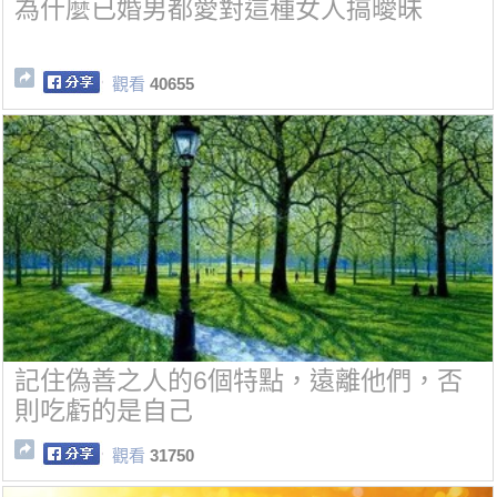
為什麼已婚男都愛對這種女人搞曖昧
觀看
40655
記住偽善之人的6個特點，遠離他們，否
則吃虧的是自己
觀看
31750