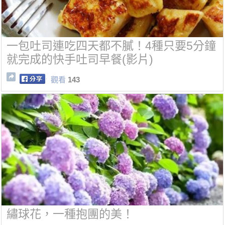
一包吐司連吃四天都不膩！4種只要5分鐘
就完成的快手吐司早餐(影片)
觀看
143
繡球花，一種抱團的美！