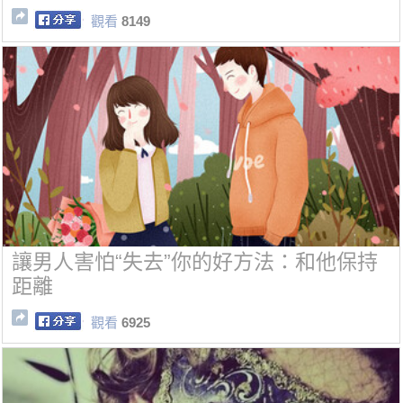
觀看
8149
讓男人害怕“失去”你的好方法：和他保持
距離
觀看
6925