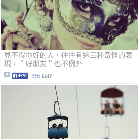
見不得你好的人，往往有這三種奇怪的表
現，＂好朋友＂也不例外
觀看
6147