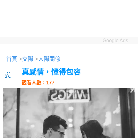
Google Ads
首頁
>
交際
>
人際關係
真感情，懂得包容
觀看人數：177