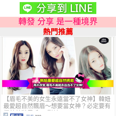
轉發 分享 是一種境界
熱門推薦
【眉毛不美的女生永遠當不了女神】韓妞
最愛超自然飄眉～想要當女神？必定要有
個美美噠眉毛～(影片)