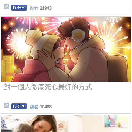
觀看
21943
對一個人徹底死心最好的方式
觀看
10488