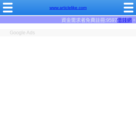
www.articlelike.com
資金需求者免費註冊:9597
借錢網
。全台前三大借錢網
Google Ads