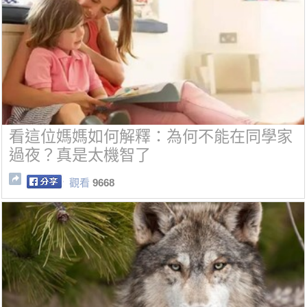
看這位媽媽如何解釋：為何不能在同學家
過夜？真是太機智了
觀看
9668