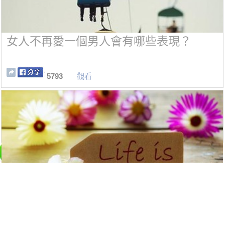
女人不再愛一個男人會有哪些表現？
5793
觀看
這三種人：圈子不同，不必強融