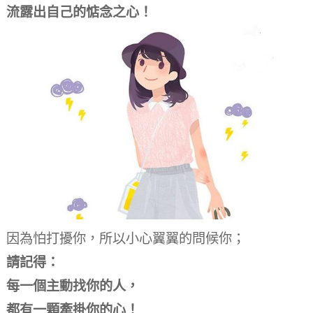
流露出自己的惦念之心！
因為怕打擾你，
所以小心翼翼的問候你；
請記得：
每一個主動找你的人，
都有一顆牽掛你的心！