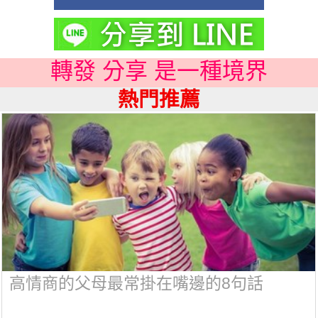
轉發 分享 是一種境界
熱門推薦
高情商的父母最常掛在嘴邊的8句話