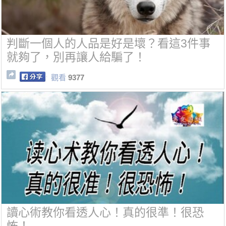
判斷一個人的人品是好是壞？看這3件事
就夠了，別再讓人給騙了！
觀看
9377
讀心術教你看透人心！真的很準！很恐