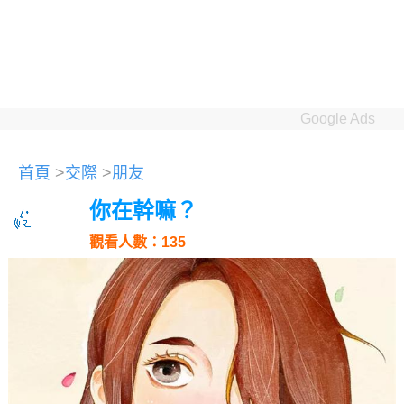
Google Ads
首頁
>
交際
>
朋友
你在幹嘛？
觀看人數：135