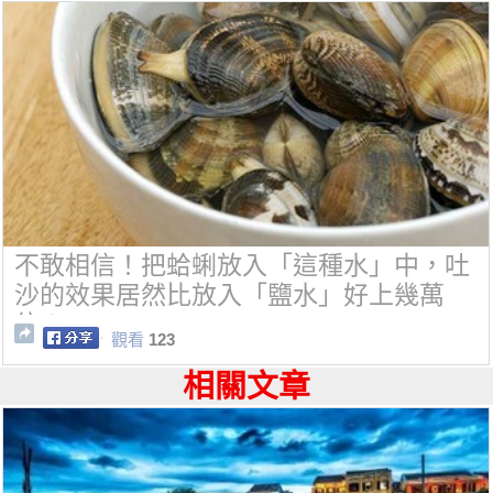
不敢相信！把蛤蜊放入「這種水」中，吐
沙的效果居然比放入「鹽水」好上幾萬
倍！
觀看
123
相關文章