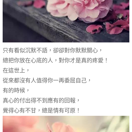
只有看似沉默不語，
卻卻對你默默關心，
總把你放在心底的人，
對你才是真的疼愛！
在這世上，
從來都沒有人值得你一再委屈自己，
有的時候，
真心的付出得不到應有的回報，
覺得心有不甘，總是情有可原！