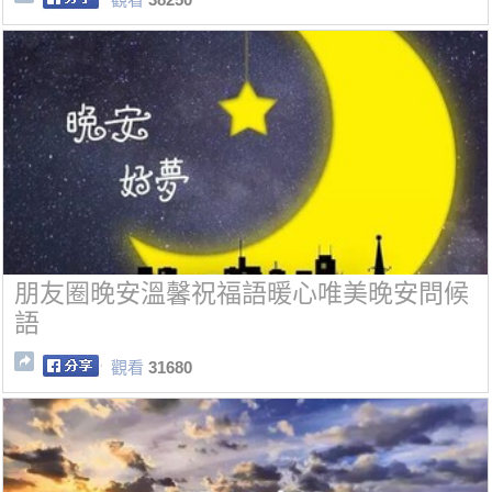
朋友圈晚安溫馨祝福語暖心唯美晚安問候
語
觀看
31680