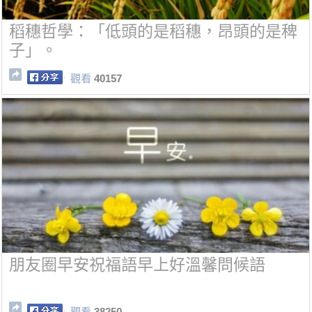
稻穗哲學：「低頭的是稻穗，昂頭的是稗
子」。
觀看
40157
朋友圈早安祝福語早上好溫馨問候語
觀看
38250