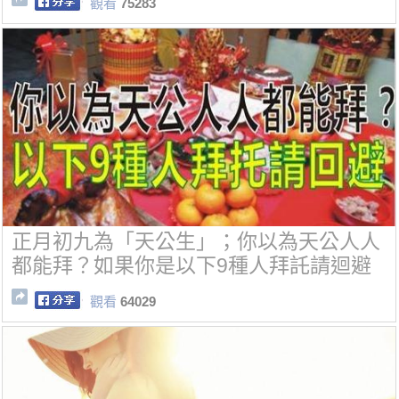
觀看
75283
正月初九為「天公生」；你以為天公人人
都能拜？如果你是以下9種人拜託請迴避
觀看
64029