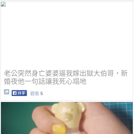
老公突然身亡婆婆逼我嫁出獄大伯哥，新
婚夜他一句話讓我死心塌地
觀看
5