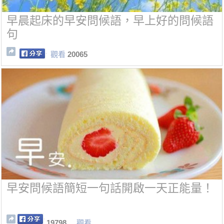
早晨起床的早安問候語，早上好的問候語
句
觀看
20065
早安問候語簡短一句話開啟一天正能量！
19798
觀看