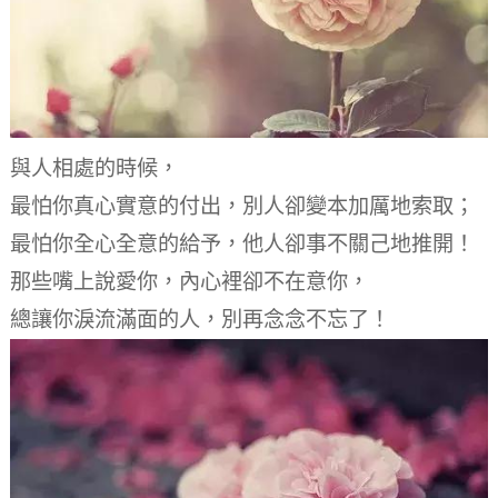
與人相處的時候，
最怕你真心實意的付出，
別人卻變本加厲地索取；
最怕你全心全意的給予，
他人卻事不關己地推開！
那些嘴上說愛你，
內心裡卻不在意你，
總讓你淚流滿面的人，
別再念念不忘了！