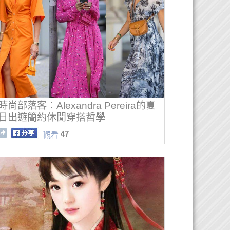
時尚部落客：Alexandra Pereira的夏
日出遊簡約休閒穿搭哲學
47
觀看