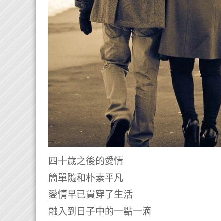
四十歲之後的愛情
簡單隨和朴素平凡
愛情早已貫穿了生活
融入到日子中的一點一滴