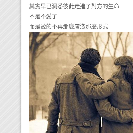
其實早已洞悉彼此走進了對方的生命
不是不愛了
而是愛的不再那麼膚淺那麼形式