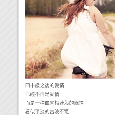
四十歲之後的愛情
已經不再是愛情
而是一種血肉相連般的親情
看似平淡的古波不驚