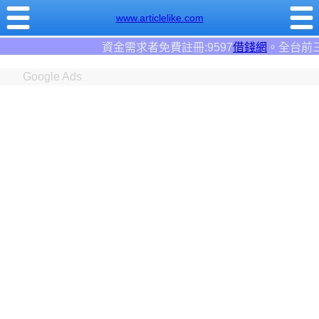
www.articlelike.com
9597
借錢網
。全台前三大借錢網站！
Google Ads