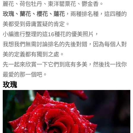
麗花、荷包牡丹、東洋罌粟花、鬱金香。
玫瑰、蘭花、櫻花、蓮花
，兩種排名種，這四種的
美都受到毋庸置疑的肯定。
小編進行整理的這16種花的優美照片，
我想我們無需討論排名的先後對錯，因為每個人對
美的定義都有獨到之處。
先一起來欣賞一下它們到底有多美，然後找一找你
最愛的那一個吧。
玫瑰