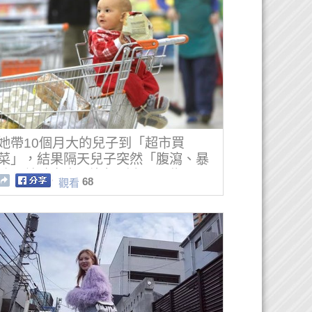
她帶10個月大的兒子到「超市買
菜」，結果隔天兒子突然「腹瀉、暴
吐」差點喪命，沒想到竟是因為...
68
觀看