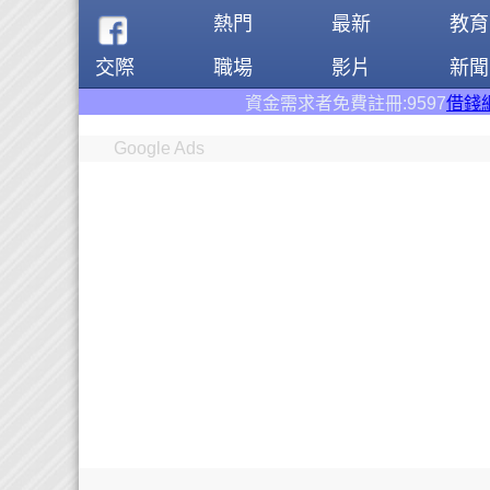
熱門
最新
教育
交際
職場
影片
新聞
資金需求者免費註冊:9597
借錢網
。全台前三大借錢網
Google Ads