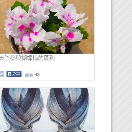
天竺葵與蝴蝶梅的區別
42
觀看