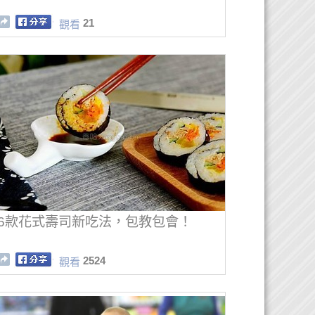
21
觀看
6款花式壽司新吃法，包教包會！
2524
觀看