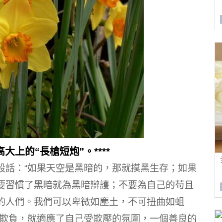
大上的“長槍短炮”。****
段話：“如果天空是黑暗的，那就摸黑生存；如果
要習慣了黑暗就為黑暗辯護；不要為自己的苟且
的人們。我們可以卑微如塵土，不可扭曲如蛆
欺負，就適應了自己受欺壓的氛圍，一個善良的