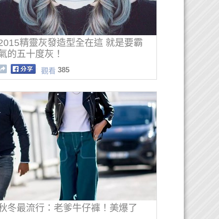
2015精靈灰發造型全在這 就是要霸
氣的五十度灰！
385
觀看
秋冬最流行：老爹牛仔褲！美爆了