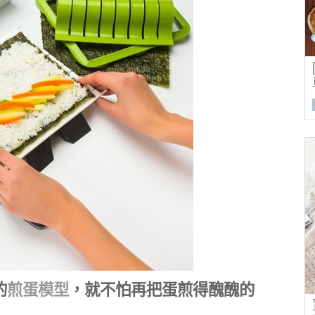
的
煎蛋模型
，就不怕再把蛋煎得醜醜的