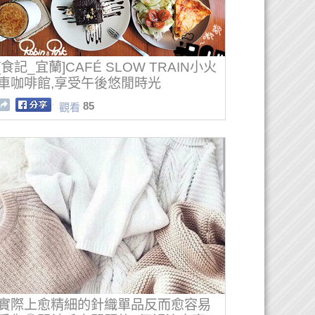
[食記_宜蘭]CAFÉ SLOW TRAIN小火
車咖啡館,享受午後悠閒時光
85
觀看
實際上愈精細的針織單品反而愈容易