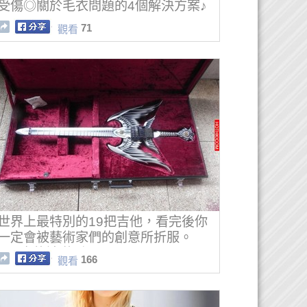
受傷◎關於毛衣問題的4個解決方案♪
71
觀看
世界上最特別的19把吉他，看完後你
一定會被藝術家們的創意所折服。
#14真的被嚇到了。
166
觀看