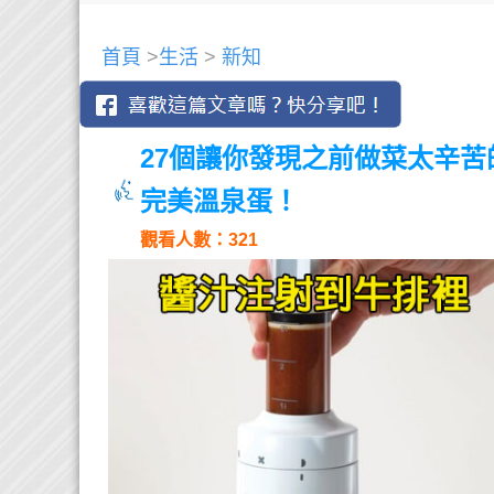
首頁
>
生活
>
新知
27個讓你發現之前做菜太辛苦
完美溫泉蛋！
觀看人數：321