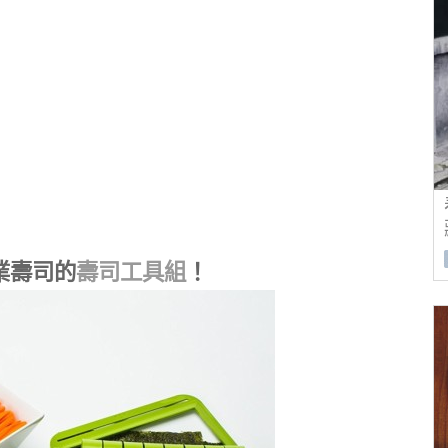
業壽司的
壽司工具組
！