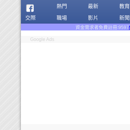
熱門
最新
教育
交際
職場
影片
新聞
資金需求者免費註冊:9597
借錢網
。全台前三
Google Ads