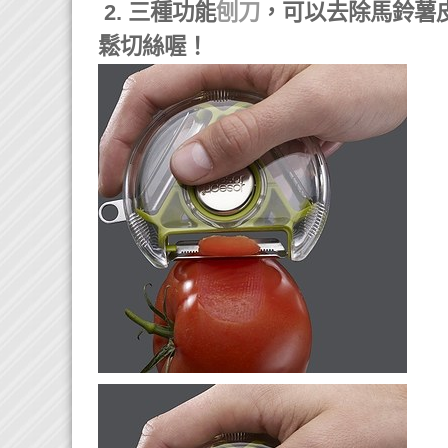
2. 三種功能
刨刀
，可以去除馬鈴薯
鬆切絲喔！