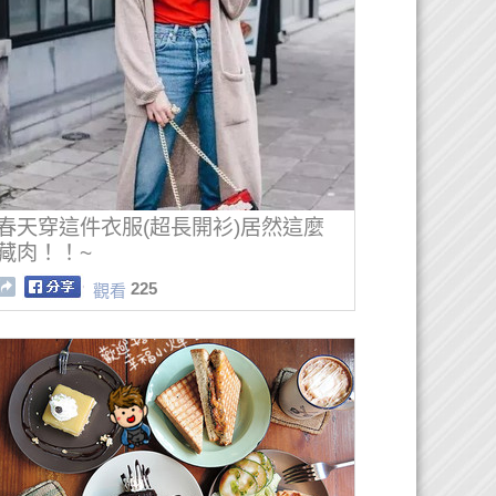
春天穿這件衣服(超長開衫)居然這麼
藏肉！！~
225
觀看