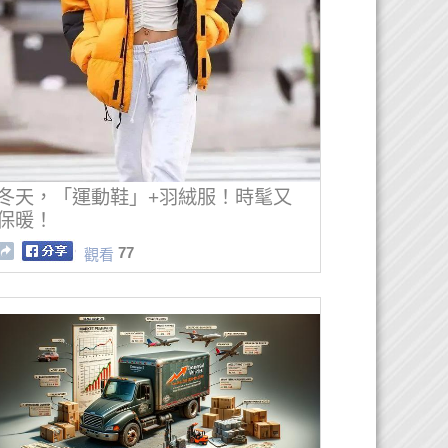
冬天，「運動鞋」+羽絨服！時髦又
保暖！
77
觀看