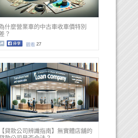
為什麼營業車的中古車收車價特別
差？
27
觀看
【貸款公司辨識指南】無實體店舖的