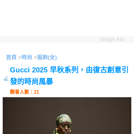
Google Ads
首頁
>
時尚
>
服飾(女)
Gucci 2025 早秋系列，由復古創意引
發的時尚風暴
觀看人數：21