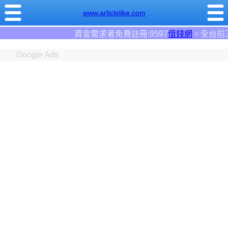
www.articlelike.com
金需求者免費註冊:9597
借錢網
。全台前三大借錢網站！
Google Ads