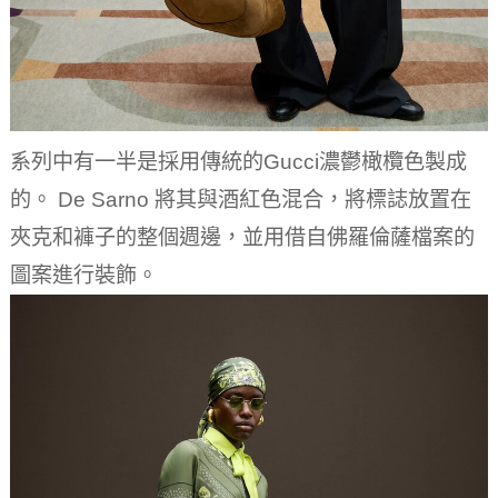
系列中有一半是採用傳統的Gucci濃鬱橄欖色製成
的。 De Sarno 將其與酒紅色混合，將標誌放置在
夾克和褲子的整個週邊，並用借自佛羅倫薩檔案的
圖案進行裝飾。