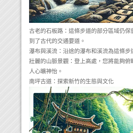
古老的石板路：這條步道的部分區域仍保
到了古代的交通要道。
瀑布與溪流：沿途的瀑布和溪流為這條步
壯麗的山脈景觀：登上高處，您將能夠俯
人心曠神怡。
南坪古道：探索新竹的生態與文化