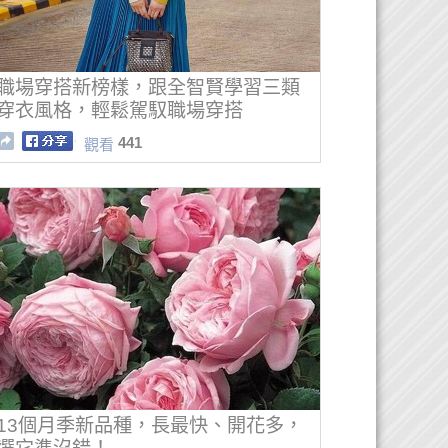
職場穿搭新榜樣，跟全智賢學習三類
穿衣風格，輕鬆駕馭職場穿搭
441
觀看
13個月季新品種，長最快、開花多，