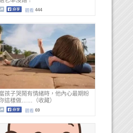
選它準沒錯！
444
觀看
當孩子哭鬧有情緒時，他內心最期盼
你這樣做……（收藏）
69
觀看