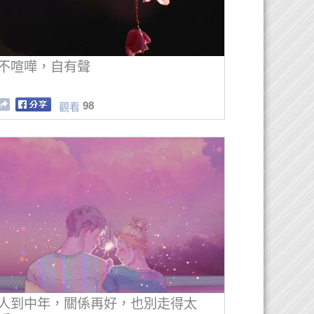
不喧嘩，自有聲
98
觀看
人到中年，關係再好，也別走得太