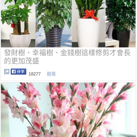
發財樹、幸福樹、金錢樹這樣修剪才會長
的更加茂盛
18277
觀看