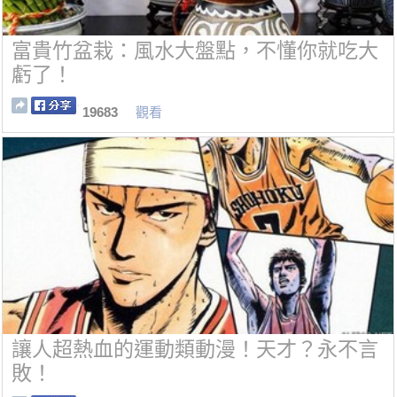
富貴竹盆栽：風水大盤點，不懂你就吃大
虧了！
19683
觀看
讓人超熱血的運動類動漫！天才？永不言
敗！