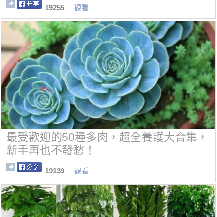
19255
觀看
最受歡迎的50種多肉，超全養護大合集，
新手再也不發愁！
19139
觀看