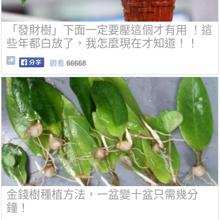
「發財樹」下面一定要壓這個才有用 ！這
些年都白放了，我怎麼現在才知道！！
觀看
66668
金錢樹種植方法，一盆變十盆只需幾分
鐘！