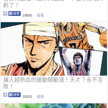
虧了！
19680
觀看
讓人超熱血的運動類動漫！天才？永不言
敗！
19251
觀看