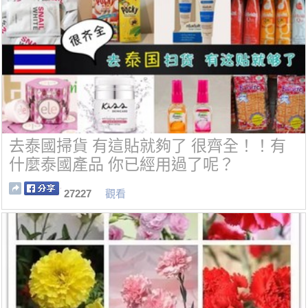
去泰國掃貨 有這貼就夠了 很齊全！！有
什麼泰國產品 你已經用過了呢？
27227
觀看