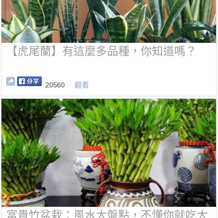
【虎尾蘭】有這麼多品種，你知道嗎？
20560
觀看
富貴竹盆栽：風水大盤點，不懂你就吃大