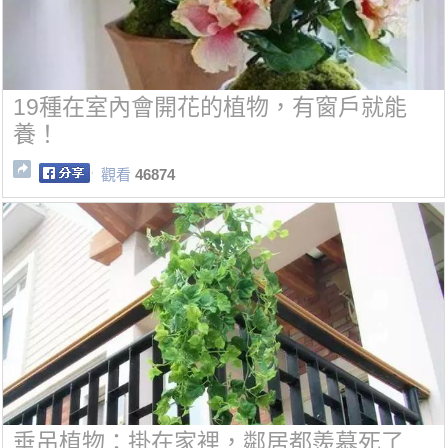
19種在室內會開花的植物，有窗戶就能
養！
觀看
46874
垂吊植物：掛在家裡，鄰居都羨慕死了