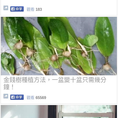
觀看
183
金錢樹種植方法，一盆變十盆只需幾分
鐘！
觀看
65569