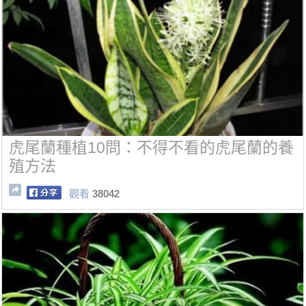
虎尾蘭種植10問：不得不看的虎尾蘭的養
殖方法
觀看
38042