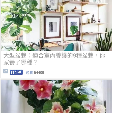
大型盆栽：適合室內養護的9種盆栽，你
家養了哪種？
觀看
54409