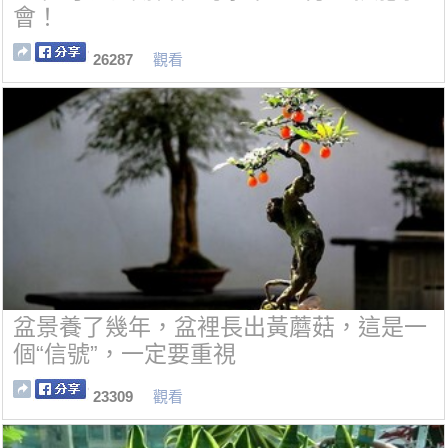
會！
26287
觀看
盆景養了幾年，盆裡長出黃蘑菇，這是一
個“信號”，一定要重視
23309
觀看