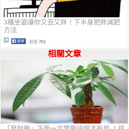
3種坐姿讓你又丑又胖！下半身肥胖減肥
方法
觀看
751
相關文章
「發財樹」下面一定要壓這個才有用 ！這