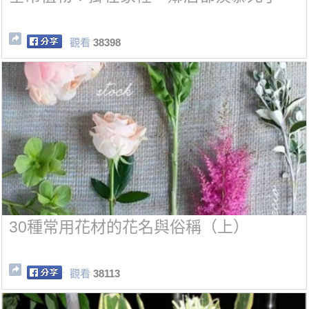
觀看
38398
30種常用花材的花名與俗稱（上）
觀看
38113