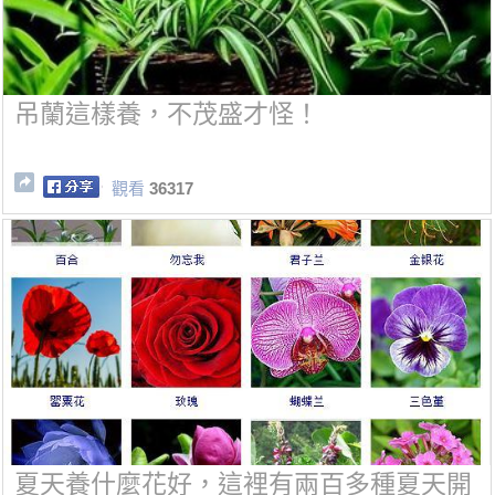
吊蘭這樣養，不茂盛才怪！
觀看
36317
夏天養什麼花好，這裡有兩百多種夏天開