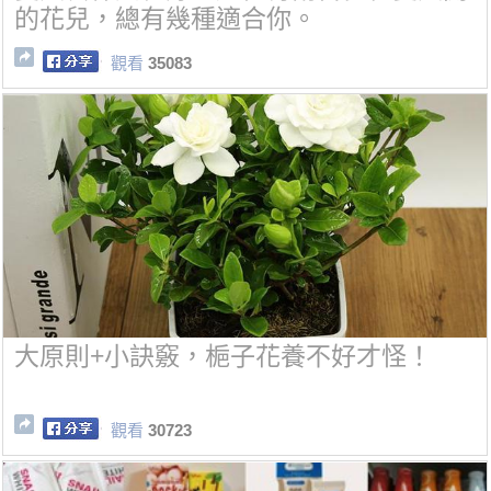
的花兒，總有幾種適合你。
觀看
35083
大原則+小訣竅，梔子花養不好才怪！
觀看
30723