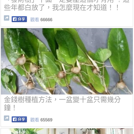
些年都白放了，我怎麼現在才知道！！
觀看
66666
金錢樹種植方法，一盆變十盆只需幾分
鐘！
觀看
65569