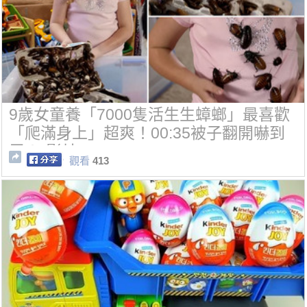
9歲女童養「7000隻活生生蟑螂」最喜歡
「爬滿身上」超爽！00:35被子翻開嚇到
尿！(影片)
觀看
413