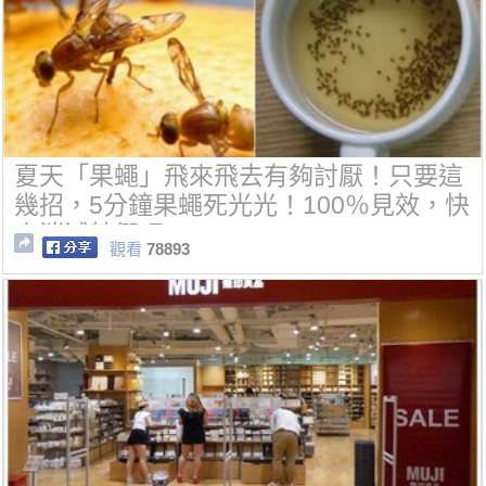
夏天「果蠅」飛來飛去有夠討厭！只要這
幾招，5分鐘果蠅死光光！100％見效，快
來消滅牠們吧~
觀看
78893