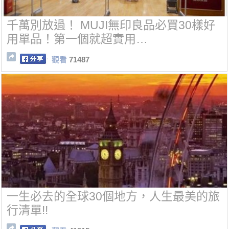
千萬別放過！ MUJI無印良品必買30樣好
用單品！第一個就超實用…
觀看
71487
一生必去的全球30個地方，人生最美的旅
行清單!!