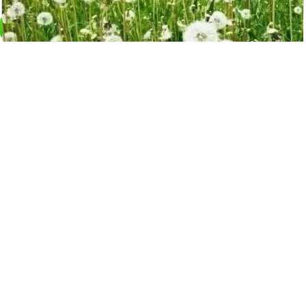
蒲公英是個寶，十種功效、五種禁忌要記
牢
14608
觀看