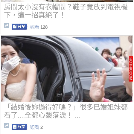
房間太小沒有衣帽間？鞋子竟放到電視機
下，這一招真絕了！
觀看
128
「結婚後妳過得好嗎？」很多已婚姐妹都
看了....全都心酸落淚！ ...
觀看
2