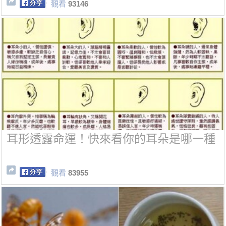
觀看
93146
耳形透露命運！快來看你的耳朵是哪一種
觀看
83955