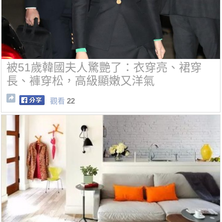
被51歲韓國夫人驚艷了：衣穿亮、裙穿
長、褲穿松，高級顯嫩又洋氣
觀看
22