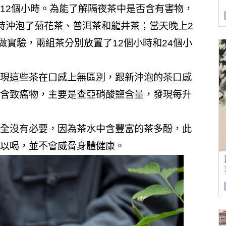
12個小時。
為能了解隔夜茶中是否含有害物，
時沖泡了菊花茶、普洱茶和龍井茶；當天晚上2
做實驗，兩組茶分別放置了12個小時和24個小
現這些茶在口感上無區別，跟新沖泡的茶口感
含致癌物，主要是查亞硝酸鹽含量，發現每升
全沒有必要，因為茶水中含豐富的茶多酚，此
以喝，並不會威脅身體健康。