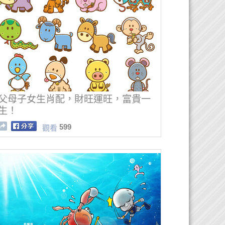
父母子女生肖配，財旺運旺，富貴一
生！
599
觀看