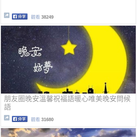
觀看
38249
朋友圈晚安溫馨祝福語暖心唯美晚安問候
語
觀看
31680