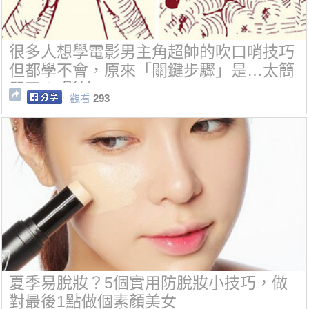
很多人想學電影男主角超帥的吹口哨技巧
但都學不會，原來「關鍵步驟」是…太簡
單了！(影片)
觀看
293
夏季易脫妝？5個實用防脫妝小技巧，做
對最後1點做個素顏美女