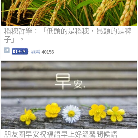
稻穗哲學：「低頭的是稻穗，昂頭的是稗
子」。
觀看
40156
朋友圈早安祝福語早上好溫馨問候語