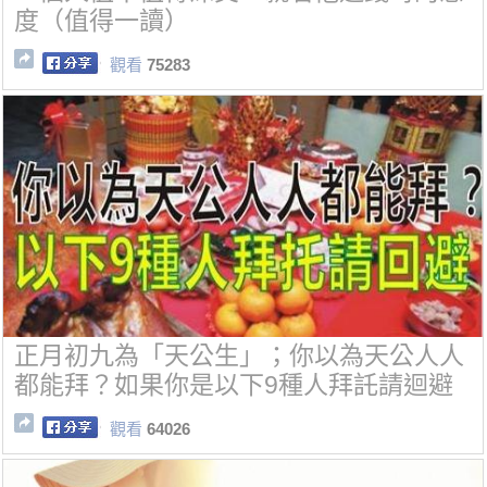
度（值得一讀）
觀看
75283
正月初九為「天公生」；你以為天公人人
都能拜？如果你是以下9種人拜託請迴避
觀看
64026