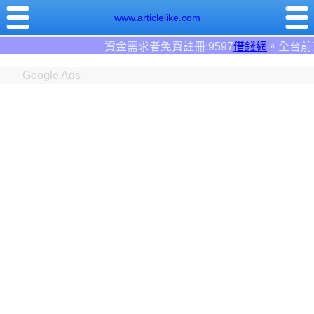
www.articlelike.com
需求者免費註冊:9597
借錢網
。全台前三大借錢網站！
Google Ads