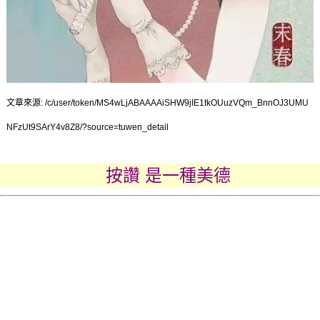
文章來源: /c/user/token/MS4wLjABAAAAiSHW9jIE1tkOUuzVQm_BnnOJ3UMU
NFzUt9SArY4v8Z8/?source=tuwen_detail
按讚 是一種美德