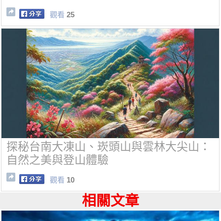
觀看
25
探秘台南大凍山、崁頭山與雲林大尖山：
自然之美與登山體驗
觀看
10
相關文章