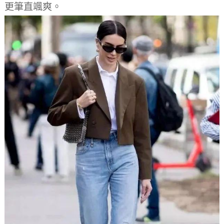
更筆直颯爽。