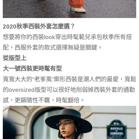
2020秋季西裝外套怎麼選？
想要將你的西裝look穿出時髦範兒承包秋季所有搭
配，西服外套的款式選擇無疑是關鍵。
從版型上
大一號西裝更時髦有型
寬寬大大的“老爹風”廓形西裝是潮人們的最愛，寬鬆
的oversized版型可以很好地削弱掉西裝外套的通勤
感，更顯隨性不羈，時髦翻倍。