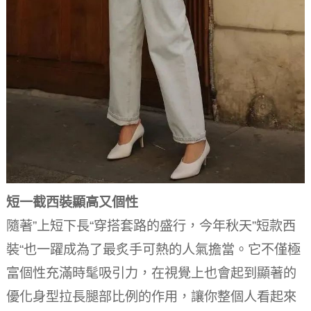
短一截西裝顯高又個性
隨著”上短下長“穿搭套路的盛行，今年秋天”短款西
裝“也一躍成為了最炙手可熱的人氣擔當。
它不僅極
富個性充滿時髦吸引力，在視覺上也會起到顯著的
優化身型拉長腿部比例的作用，讓你整個人看起來