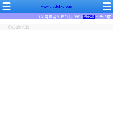
www.articlelike.com
冊:9597
借錢網
。全台前三大借錢網站！
Google Ads