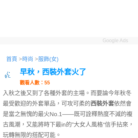
Google Ads
首頁
>
時尚
>
服飾(女)
早秋，西裝外套火了
觀看人數：55
入秋之後又到了各種外套的主場。
而要論今年秋冬
最受歡迎的外套單品，可攻可柔的
西裝外套
依然會
是當之無愧的最火No.1——既可詮釋熱度不減的複
古風潮，又能將時下最in的”大女人風格“信手拈來，
玩轉無限的搭配可能。