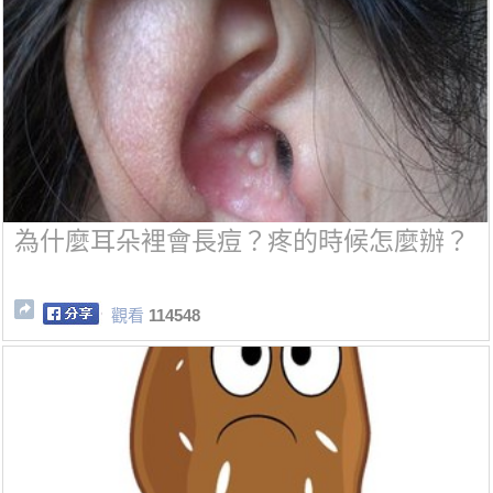
為什麼耳朵裡會長痘？疼的時候怎麼辦？
觀看
114548