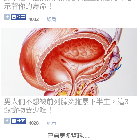
示著你的壽命！
4082
觀看
男人們不想被前列腺炎拖累下半生，這3
類食物要少吃！
4028
觀看
已無更多資料.....