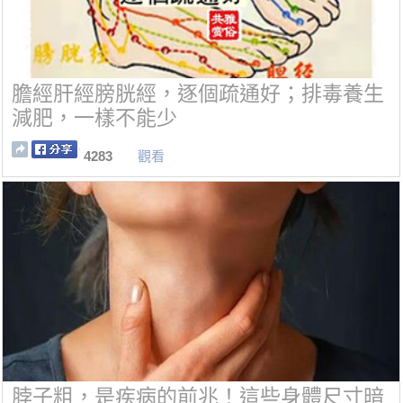
膽經肝經膀胱經，逐個疏通好；排毒養生
減肥，一樣不能少
4283
觀看
脖子粗，是疾病的前兆！這些身體尺寸暗