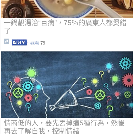
一鍋靚湯治“百病”，75％的廣東人都煲錯
了
觀看
79
情商低的人，要先丟掉這5種行為，然後
再去了解自我，控制情緒