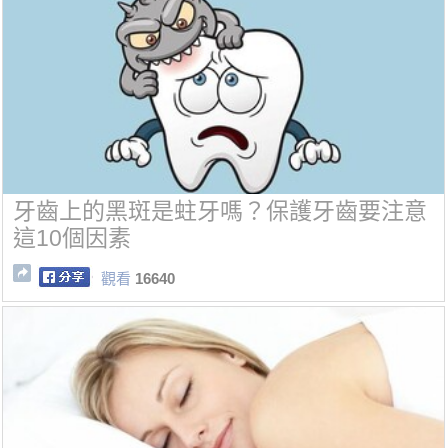
牙齒上的黑斑是蛀牙嗎？保護牙齒要注意
這10個因素
觀看
16640