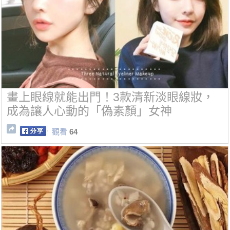
畫上眼線就能出門！3款清新淡眼線妝，
成為讓人心動的「偽素顏」女神
觀看
64