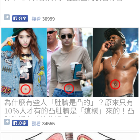
觀看
36999
為什麼有些人「肚臍是凸的」？原來只有
10％人才有的凸肚臍是「這樣」來的！凸
肚臍還有「這些好處」！
觀看
34555