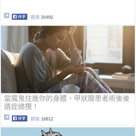
觀看
20492
當魔鬼住進你的身體，甲狀腺患者術後後
遺症總攬！
觀看
16812