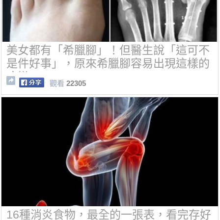
美女都有「希臘腳」！但醫生說「這可不
是件好事」，原來希臘腳容易出現這樣的
病變...
觀看
22305
16種消炎食物，最全的一張表，看完存好