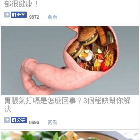
部很健康！
9872
觀看
胃脹氣打嗝是怎麼回事？3個秘訣幫你解
決
8696
觀看