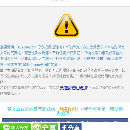
重要聲明：102like.com 分享投資理財網，本站所有文章由會員發表，本站對所有
文章的真實性、完整性及立場等，不負任何法律責任。 所有文章內容只代表發文
者個人意見，並非本網站之立場，用戶不應信賴內容，並應自行判斷內容之真實
性。發文者在102like.com張貼的文章。
由於本站是受到「即時發表」運作方式所規限，故不能完全監察所有即時文章，如
有不適當或對於文章出處有疑慮，請聯絡我們告知，我們將在最短時間內進行撤
除。
若有任何文章侵犯到您的權益，請瑱妥
著作權侵害通知書
，本站將會在24小時內
刪除或修正。
若文章或是內容有問題請 |
聯絡我們
| ，我們將會第一時間優
先處理。
侵權舉報
｜
聯絡我們
｜
借錢
｜
貸款
｜
借錢網
｜
借钱
｜
贷款
｜
評價
｜
易窩