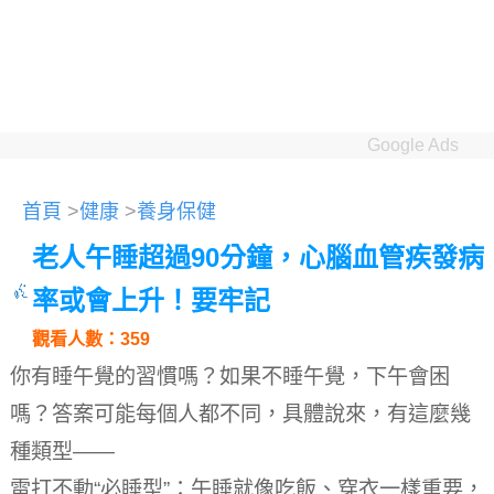
Google Ads
首頁
>
健康
>
養身保健
老人午睡超過90分鐘，心腦血管疾發病
率或會上升！要牢記
觀看人數：359
你有睡午覺的習慣嗎？
如果不睡午覺，下午會困
嗎？
答案可能每個人都不同，具體說來，有這麼幾
種類型——
雷打不動“必睡型”：午睡就像吃飯、穿衣一樣重要，