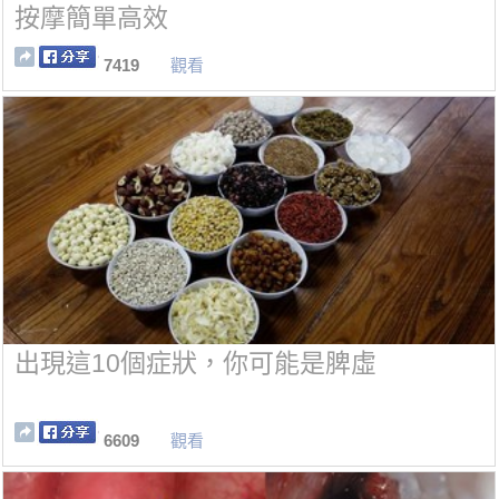
按摩簡單高效
7419
觀看
出現這10個症狀，你可能是脾虛
6609
觀看