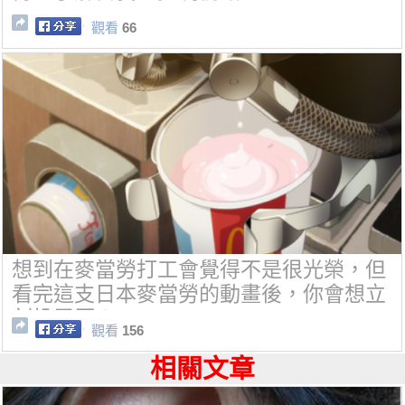
觀看
66
想到在麥當勞打工會覺得不是很光榮，但
看完這支日本麥當勞的動畫後，你會想立
刻投履歷！
觀看
156
相關文章