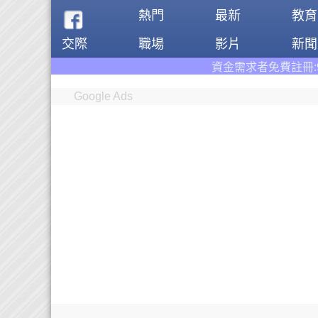
熱門
最新
教育
交際
職場
影片
新聞
資金需求者免費註冊:959
Google Ads