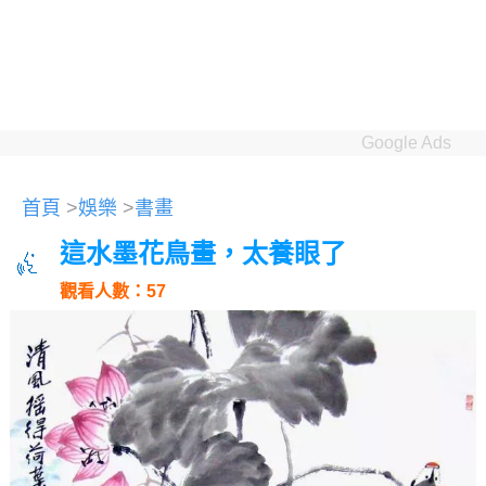
Google Ads
首頁
>
娛樂
>
書畫
這水墨花鳥畫，太養眼了
觀看人數：57