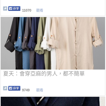
11070
觀看
夏天：會穿亞麻的男人，都不簡單
9749
觀看