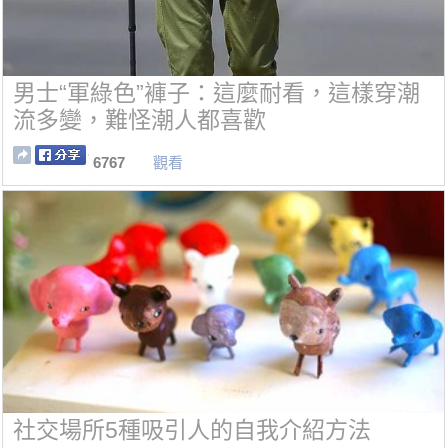
男士“軍綠色”褲子：這麼耐看，這樣穿潮
流多變，難怪潮人都喜歡
6767
觀看
社交場所5種吸引人的自我介紹方法