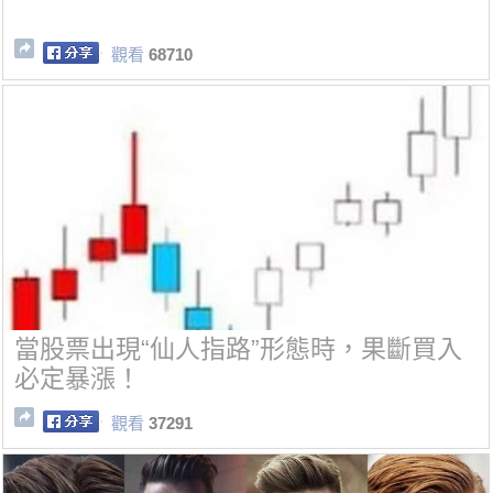
觀看
68710
當股票出現“仙人指路”形態時，果斷買入
必定暴漲！
觀看
37291