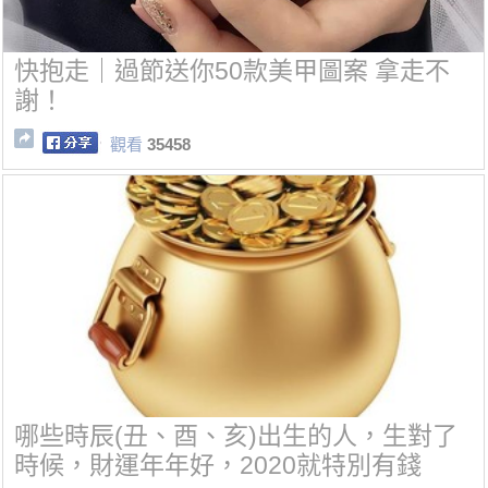
快抱走｜過節送你50款美甲圖案 拿走不
謝！
觀看
35458
哪些時辰(丑、酉、亥)出生的人，生對了
時候，財運年年好，2020就特別有錢