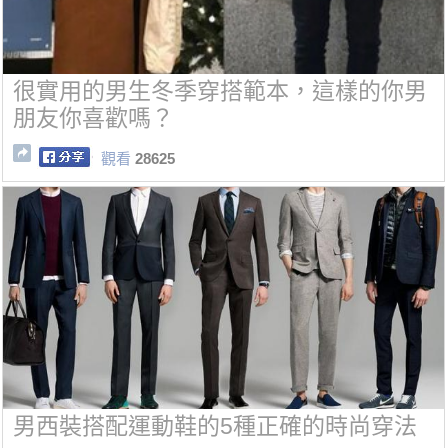
很實用的男生冬季穿搭範本，這樣的你男
朋友你喜歡嗎？
觀看
28625
男西裝搭配運動鞋的5種正確的時尚穿法