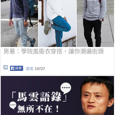
男著：學院風衛衣穿搭，讓你潮遍街頭
觀看
14727