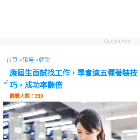
Google Ads
首頁
>
職場
>
就業
應屆生面試找工作，學會這五種著裝技
巧，成功率翻倍
觀看人數：360