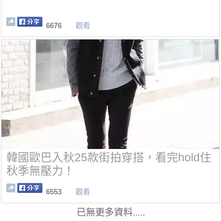
6676
觀看
韓國歐巴入秋25款街拍穿搭，看完hold住
秋季無壓力！
6553
觀看
已無更多資料.....