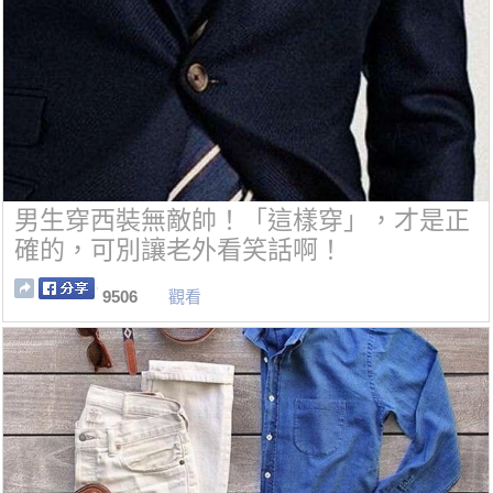
男生穿西裝無敵帥！「這樣穿」，才是正
確的，可別讓老外看笑話啊！
9506
觀看