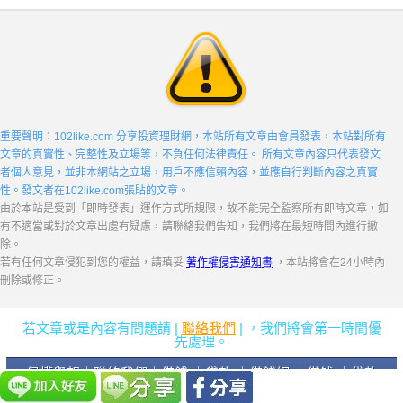
重要聲明：102like.com 分享投資理財網，本站所有文章由會員發表，本站對所有
文章的真實性、完整性及立場等，不負任何法律責任。 所有文章內容只代表發文
者個人意見，並非本網站之立場，用戶不應信賴內容，並應自行判斷內容之真實
性。發文者在102like.com張貼的文章。
由於本站是受到「即時發表」運作方式所規限，故不能完全監察所有即時文章，如
有不適當或對於文章出處有疑慮，請聯絡我們告知，我們將在最短時間內進行撤
除。
若有任何文章侵犯到您的權益，請瑱妥
著作權侵害通知書
，本站將會在24小時內
刪除或修正。
若文章或是內容有問題請 |
聯絡我們
| ，我們將會第一時間優
先處理。
侵權舉報
｜
聯絡我們
｜
借錢
｜
貸款
｜
借錢網
｜
借钱
｜
贷款
｜
評價
｜
易窩