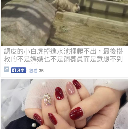
調皮的小白虎掉進水池裡爬不出，最後搭
救的不是媽媽也不是飼養員而是意想不到
的牠！(影片)
觀看
35