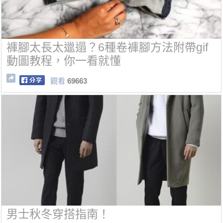
褲腳太長太邋遢？6種卷褲腳方法附帶gif
動圖教程，你一看就懂
觀看
69663
男士秋冬穿搭指南！