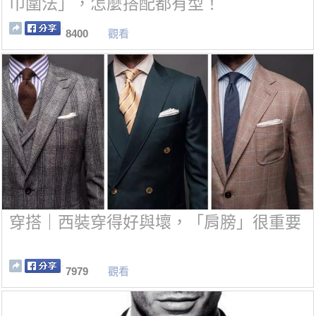
巾圍法」，怎麼搭配都有型！
8400
觀看
穿搭｜西裝穿得好與壞，「肩膀」很重要
7979
觀看