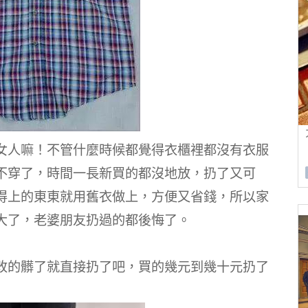
女人嘛！
不管什麼時候都覺得衣櫃裡都沒有衣服
不穿了，時間一長新買的都沒地放，扔了又可
得上的東東就用舊衣做上，方便又省錢，所以家
大了，老婆朋友扔過的都後悔了。
改的髒了就直接扔了吧，買的幾元到幾十元扔了