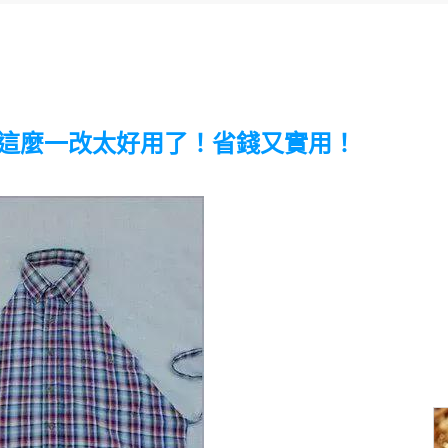
這麼一改太好用了！省錢又實用！