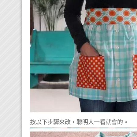
按以下步驟來改，聰明人一看就會的。