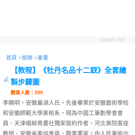
Google Ads
首頁
>
娛樂
>
書畫
【教程】《牡丹名品十二釵》全套繪
製步驟圖
觀看人數：599
李曉明，安徽巢湖人氏。
先後畢業於安徽藝術學校
和安徽師範大學美術系，現為中國工筆劃學會會
員、天津楊柳青畫社獨家簽約作者、河北美院客座
教授、安徽省美協會員、職業畫家。
由人民美術出