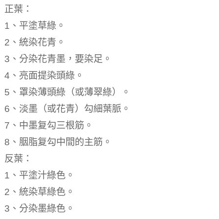
正葉：
1、平塗草綠。
2、統染花青。
3、分染花青墨，要染足。
4、亮面提染頭綠。
5、罩染薄頭綠（或薄翠綠）。
6、淡墨（或花青）勾細葉脈。
7、中墨复勾三根筋。
8、胭脂复勾中間的主筋。
反葉：
1、平塗汁綠色。
2、統染草綠色。
3、分染墨綠色。