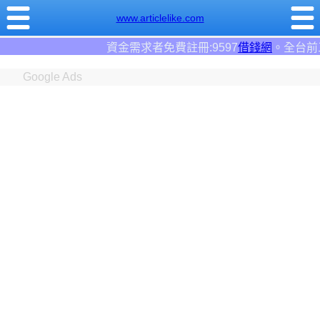
www.articlelike.com
求者免費註冊:9597
借錢網
。全台前三大借錢網站！
Google Ads