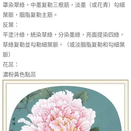
罩染翠綠，中墨复勒三根筋，淡墨（或花青）勾細
葉脈，胭脂复勒主筋。
反葉：
平塗汁綠，統染草綠，分染墨綠，亮面提染四綠，
草綠复勒並勾勒細葉脈，（或淡胭脂复勒和勾細葉
脈）
花蕊：
濃粉黃色點蕊