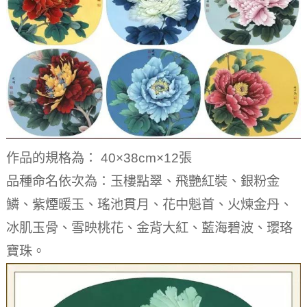
作品的規格為： 40×38cm×12張
品種命名依次為：玉樓點翠、飛艷紅裝、銀粉金
鱗、紫煙暖玉、瑤池貫月、花中魁首、火煉金丹、
冰肌玉骨、雪映桃花、金背大紅、藍海碧波、瓔珞
寶珠。