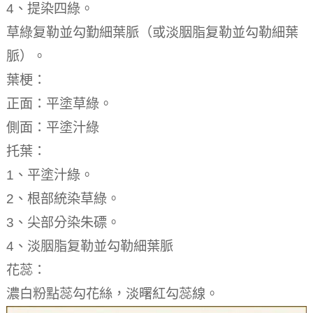
4、提染四綠。
草綠复勒並勾勤細葉脈（或淡胭脂复勒並勾勒細葉
脈）。
葉梗：
正面：平塗草綠。
側面：平塗汁綠
托葉：
1、平塗汁綠。
2、根部統染草綠。
3、尖部分染朱磦。
4、淡胭脂复勒並勾勒細葉脈
花蕊：
濃白粉點蕊勾花絲，淡曙紅勾蕊線。