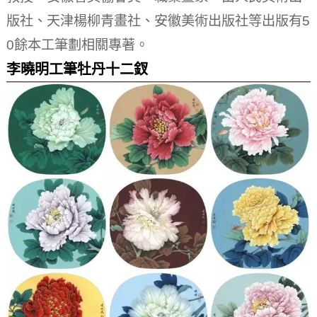
版社、天津楊柳青畫社、安徽美術出版社等出版有5
0餘本工筆劃相關專著。
李曉明工筆牡丹十二釵