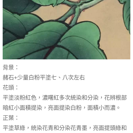
背景：
赭石+少量白粉平塗七、八次左右
花頭：
平塗淡粉紅色，濃曙紅多次統染和分染，花辨根部
暗紅小面積提染，亮面提染白粉，面積小而濃。
正葉：
平塗草綠，統染花青和分染花青墨，亮面提頭綠和