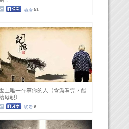
到？
51
觀看
世上唯一在等你的人（含淚看完，獻
給母親）
6
觀看