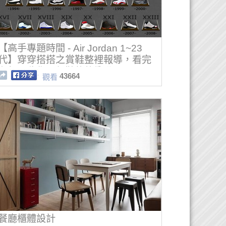
【高手專題時間 - Air Jordan 1~23
代】穿穿搭搭之賞鞋整裡報導，看完
有想要收集全部鞋款的衝動！
43664
觀看
餐廳櫃體設計