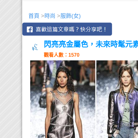
首頁
>
時尚
>
服飾(女)
閃亮亮金屬色，未來時髦元
觀看人數：1570