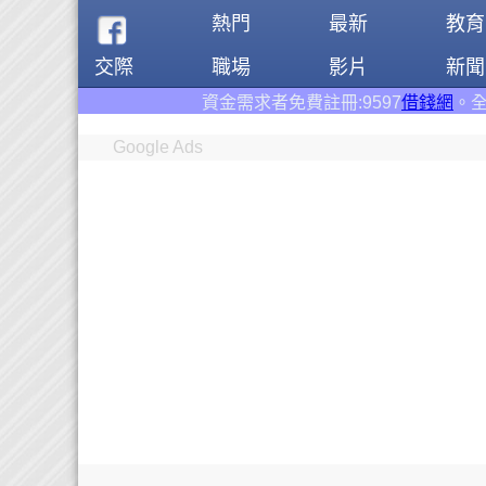
熱門
最新
教育
交際
職場
影片
新聞
資金需求者免費註冊:9597
借錢網
。全台前三大借錢網站！
Google Ads