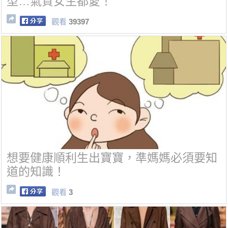
型…氣質女生都愛！
觀看
39397
想要健康順利生出寶寶，準媽媽必須要知
道的知識！
觀看
3