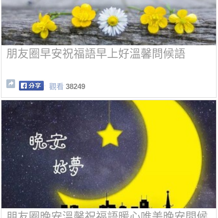
朋友圈早安祝福語早上好溫馨問候語
觀看
38249
朋友圈晚安溫馨祝福語暖心唯美晚安問候