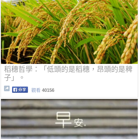
稻穗哲學：「低頭的是稻穗，昂頭的是稗
子」。
觀看
40156