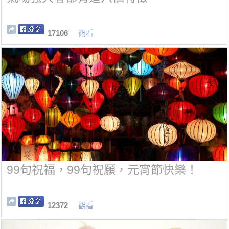
17106
觀看
99句祝福，99句祝願，元宵節快樂！
12372
觀看