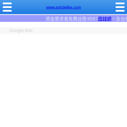
www.articlelike.com
者免費註冊:9597
借錢網
。全台前三大借錢網站！
Google Ads