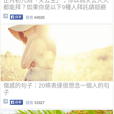
正月初九為「天公生」；你以為天公人人
都能拜？如果你是以下9種人拜託請迴避
觀看
64026
傷感的句子：20條表達很想念一個人的句
子
觀看
51827