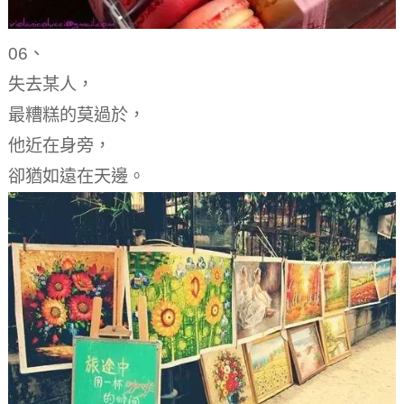
06、
失去某人，
最糟糕的莫過於，
他近在身旁，
卻猶如遠在天邊。