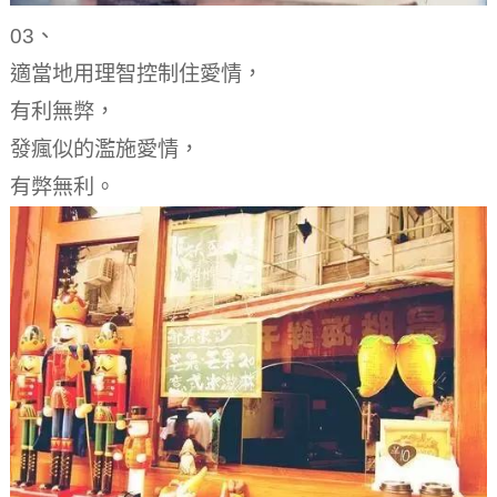
03、
適當地用理智控制住愛情，
有利無弊，
發瘋似的濫施愛情，
有弊無利。