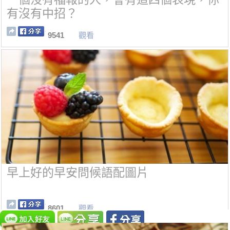
有沒有中招？
9541
觀看
早上好的早安問候語配圖片
8601
觀看