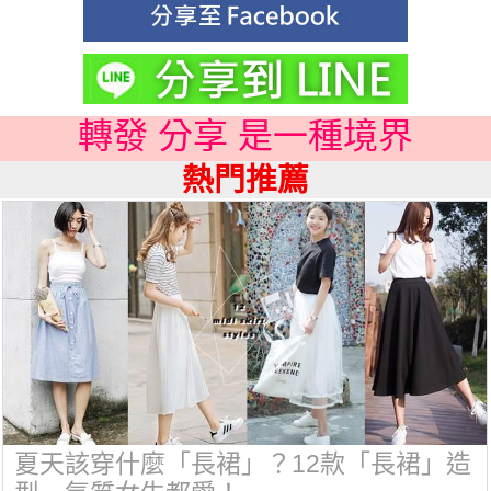
轉發 分享 是一種境界
熱門推薦
夏天該穿什麼「長裙」？12款「長裙」造