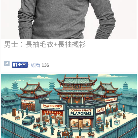
男士：長袖毛衣+長袖襯衫
觀看
136