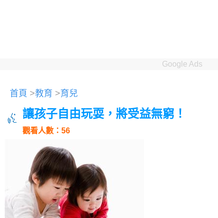
Google Ads
首頁
>
教育
>
育兒
讓孩子自由玩耍，將受益無窮！
觀看人數：56