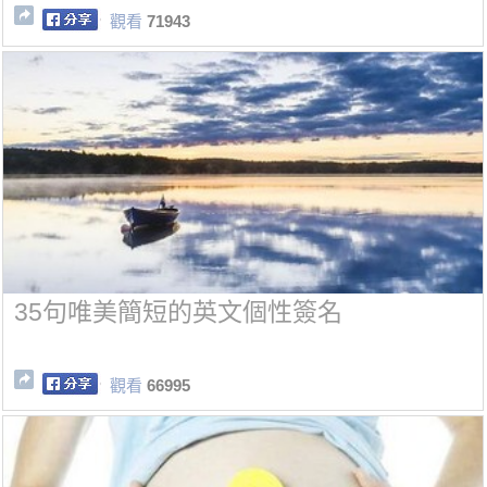
觀看
71943
35句唯美簡短的英文個性簽名
觀看
66995