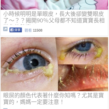
小時候明明是單眼皮，長大後卻變雙眼皮
了～？？揭開90％父母都不知道寶寶長相
變化的秘密！
觀看
11508
眼屎的顏色代表著什麼你知嗎？尤其是寶
寶的，媽媽一定要注意！