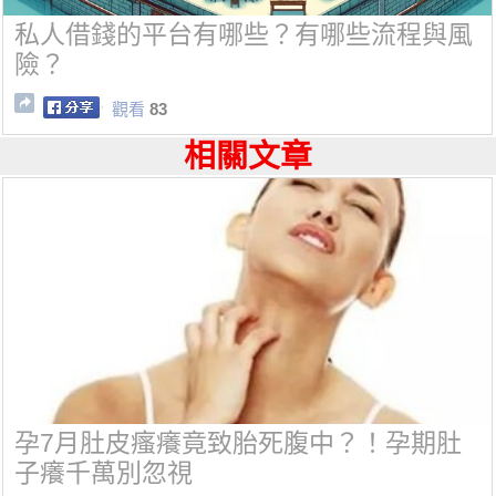
私人借錢的平台有哪些？有哪些流程與風
險？
觀看
83
相關文章
孕7月肚皮瘙癢竟致胎死腹中？！孕期肚
子癢千萬別忽視