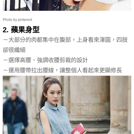
Photo by pinterest
2. 蘋果身型
－大部分的肉都集中在腹部，上身看來渾圓，四肢
卻很纖細
－選擇高腰、強調收腰剪裁的設計
－運用腰帶拉出腰線，讓整個人看起來更顯修長