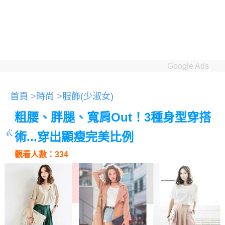
Google Ads
首頁
>
時尚
>
服飾(少淑女)
粗腰、胖腿、寬肩Out！3種身型穿搭
術...穿出顯瘦完美比例
觀看人數：334