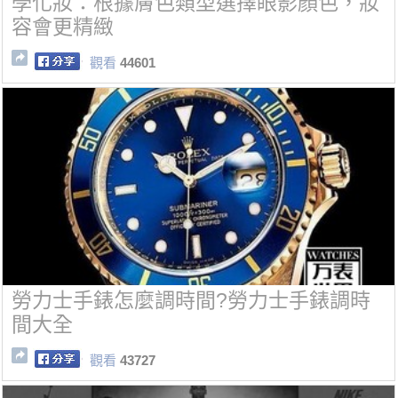
學化妝：根據膚色類型選擇眼影顏色，妝
容會更精緻
觀看
44601
勞力士手錶怎麼調時間?勞力士手錶調時
間大全
觀看
43727