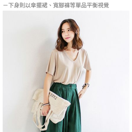
－下身則以傘擺裙、寬腳褲等單品平衡視覺