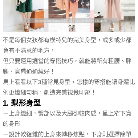
不是每個女孩都有模特兒的完美身型，或多或少都
會有不滿意的地方，
但只要運用適當的穿搭技巧，就能將所有粗腰、胖
腿、寬肩通通藏好！
馬上看看以下3種常見身型，怎樣的穿搭能讓身體比
例更纖細勻稱，創造完美視覺印象！
1. 梨形身型
－上身纖細，臀部以及大腿卻較肉感，呈上窄下寬
的身形
－設計較復雜的上身來轉移焦點，下身則選擇簡單