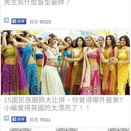
男生剪什麼髮型最帥？
觀看
92222
15國民族服飾大比拼，你覺得哪件最美?
小編覺得英國的太漂亮了！！
觀看
70111