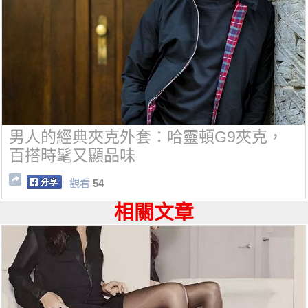
男人的經典夾克外套：哈靈頓G9夾克，
百搭時髦又顯品味
觀看
54
相關文章