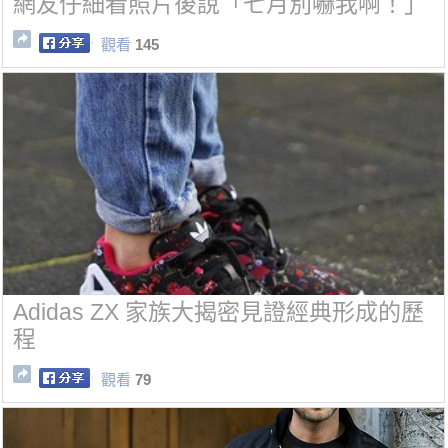
網友仔細看照片後說「七月別嚇我啊！」
觀看
145
Adidas ZX 家族大揭密見證經典形成的歷
程
觀看
79