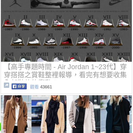
【高手專題時間 - Air Jordan 1~23代】穿
穿搭搭之賞鞋整裡報導，看完有想要收集
全部鞋款的衝動！
觀看
43661