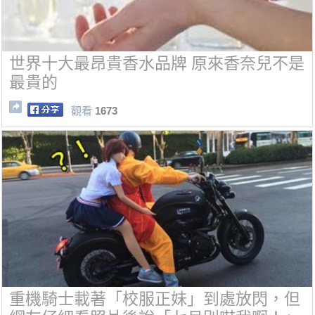
世界十大最昂貴香水品牌 原來香奈兒不是
最貴的
觀看
1673
重機騎士載著「校服正妹」到處放閃，但