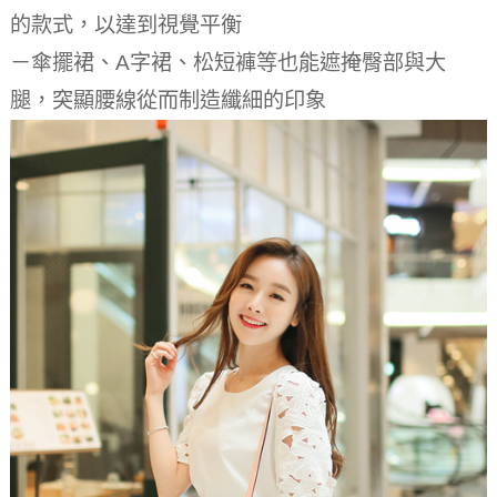
的款式，以達到視覺平衡
－傘擺裙、A字裙、松短褲等也能遮掩臀部與大
腿，突顯腰線從而制造纖細的印象