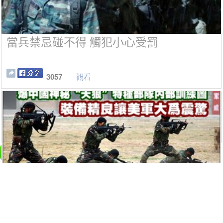
當兵禁忌碰不得 觸犯小心受罰
3057
觀看
爆中國神秘「天狼」特種部隊內部訓練