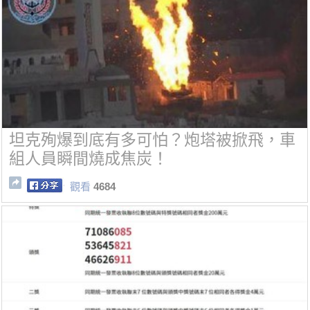
坦克殉爆到底有多可怕？炮塔被掀飛，車
組人員瞬間燒成焦炭！
觀看
4684