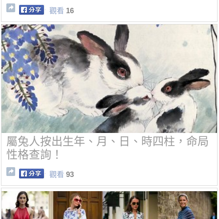
觀看
16
屬兔人按出生年、月、日、時四柱，命局
性格查詢！
觀看
93