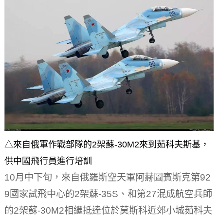
△來自俄軍作戰部隊的2架蘇-30M2來到茹科夫斯基，
供中國飛行員進行培訓
10月中下旬，來自俄羅斯空天軍阿赫圖賓斯克第92
9國家試飛中心的2架蘇-35S、和第27混成航空兵師
的2架蘇-30M2相繼抵達位於莫斯科近郊小城茹科夫