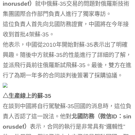
inorusdef）
就中俄蘇-35交易的問題對俄羅斯技術
集團國際合作部門負責人進行了獨家專訪。
這位負責人首先向北國防務證實，中國將在今年接
收到首批4架蘇-35。
他表示，中國從2010年開始對蘇-35表示出了明確
興趣。
隨後中方就蘇-35的性能進行了詳細的了解，
並派飛行員前往俄羅斯試飛蘇-35。
最後，雙方在進
行了為期一年多的合同談判後簽署了採購協議。
△生產線上的蘇-35
在談到中國將自行駕駛蘇-35回國的消息時，這位負
責人否認了這一說法。
他對
北國防務（微信ID：sin
orusdef）
表示，合同的執行是非常具有“邏輯性”