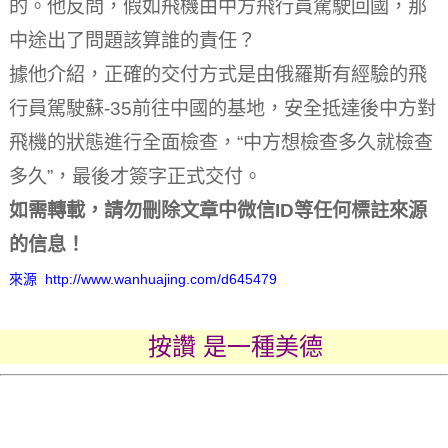
的。
他反問，假如飛機由中方飛行員駕駛回國，那
中途出了問題該算誰的責任？
據他介紹，正確的交付方式是由俄羅斯有經驗的飛
行員駕駛蘇-35前往中國的基地，安全抵達後中方對
飛機的狀態進行全面檢查，“中方想檢查多久就檢查
多久”，最後才簽字正式交付。
如需轉載，請勿刪除文章中微信ID等任何標註來源
的信息！
來源 http://www.wanhuajing.com/d645479
按讚 是一種美德