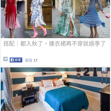
搭配｜都入秋了，連衣裙再不穿就過季了
觀看
17