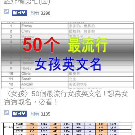
轟炸機第七(圖)
觀看
3298
〈女孩〉50個最流行女孩英文名 ! 想為女
寶寶取名，必看！
觀看
3135