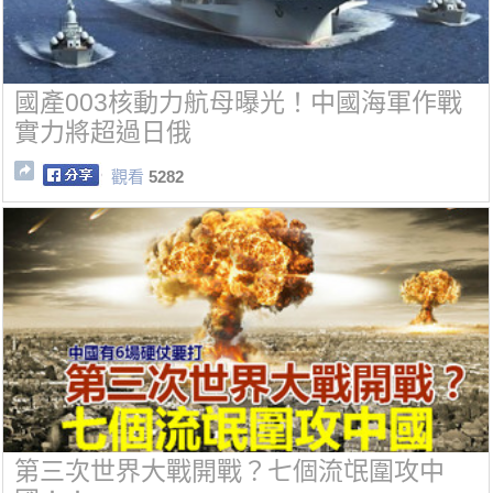
國產003核動力航母曝光！中國海軍作戰
實力將超過日俄
觀看
5282
第三次世界大戰開戰？七個流氓圍攻中