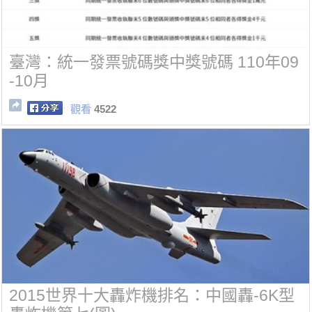
臺灣：統一發票號碼獎中獎號碼 110年09
-10月
觀看
4522
2015世界十大轟炸機排名：中國轟-6K型