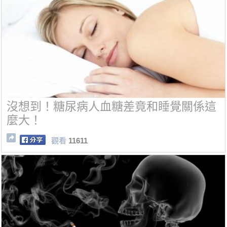
沒想到！糖尿病人血糖差竟和睡覺關係這
麼大！
觀看
11611