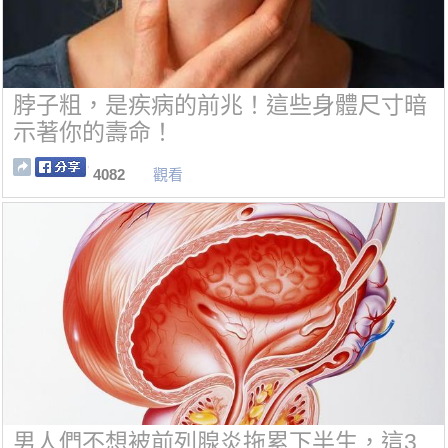
脖子粗，是疾病的前兆！這些身體尺寸暗
示著你的壽命！
4082
觀看
男人們不想被前列腺炎拖累下半生，這3