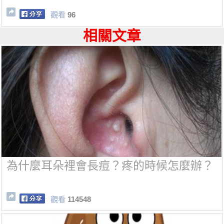
觀看
96
相關文章
為什麼耳朵裡會長痘？疼的時候怎麼辦？
觀看
114548