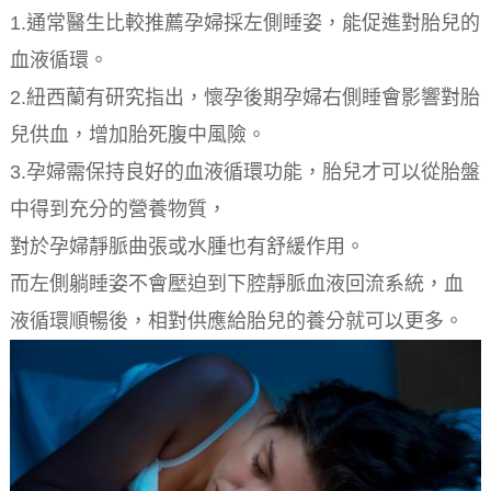
1.通常醫生比較推薦孕婦採左側睡姿，能促進對胎兒的
血液循環。
2.紐西蘭有研究指出，懷孕後期孕婦右側睡會影響對胎
兒供血，增加胎死腹中風險。
3.孕婦需保持良好的血液循環功能，胎兒才可以從胎盤
中得到充分的營養物質，
對於孕婦靜脈曲張或水腫也有舒緩作用。
而左側躺睡姿不會壓迫到下腔靜脈血液回流系統，血
液循環順暢後，相對供應給胎兒的養分就可以更多。