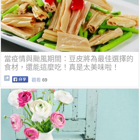
當疫情與颱風期間：豆皮將為最佳選擇的
食材，還能這麼吃！真是太美味啦！
觀看
69