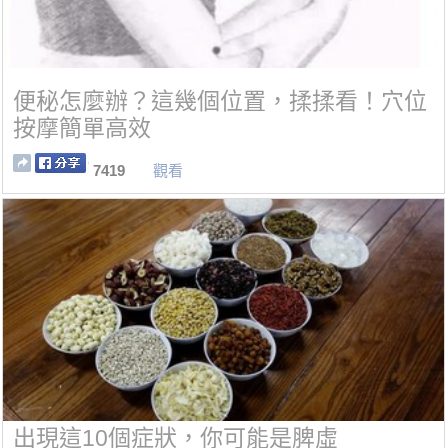
便秘怎麼辦？這幾個位置，揉揉看！穴位
按摩簡單高效
7419
觀看
出現這10個症狀，你可能是脾虛