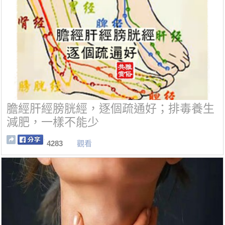
膽經肝經膀胱經，逐個疏通好；排毒養生
減肥，一樣不能少
4283
觀看