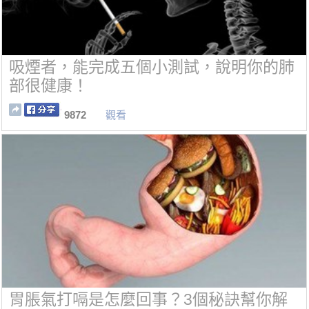
吸煙者，能完成五個小測試，說明你的肺
部很健康！
9872
觀看
胃脹氣打嗝是怎麼回事？3個秘訣幫你解