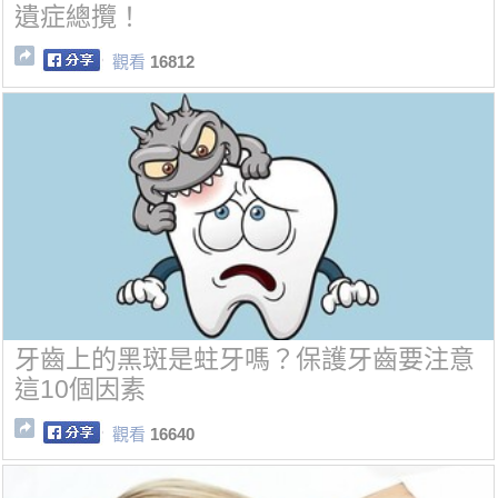
遺症總攬！
觀看
16812
牙齒上的黑斑是蛀牙嗎？保護牙齒要注意
這10個因素
觀看
16640