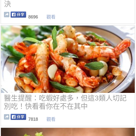
決
8696
觀看
醫生提醒：吃蝦好處多，但這3類人切記
別吃！快看看你在不在其中
7818
觀看