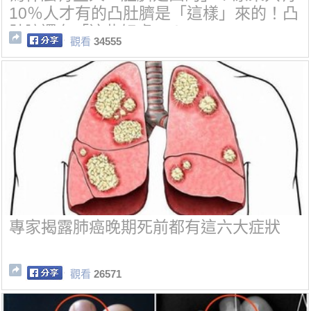
10％人才有的凸肚臍是「這樣」來的！凸
肚臍還有「這些好處」！
觀看
34555
專家揭露肺癌晚期死前都有這六大症狀
觀看
26571