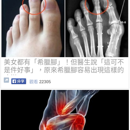
美女都有「希臘腳」！但醫生說「這可不
是件好事」，原來希臘腳容易出現這樣的
病變...
觀看
22305