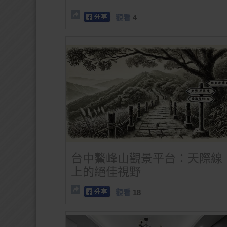
觀看
4
台中鰲峰山觀景平台：天際線
上的絕佳視野
觀看
18