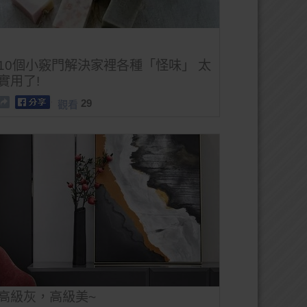
10個小竅門解決家裡各種「怪味」 太
實用了!
29
觀看
高級灰，高級美~