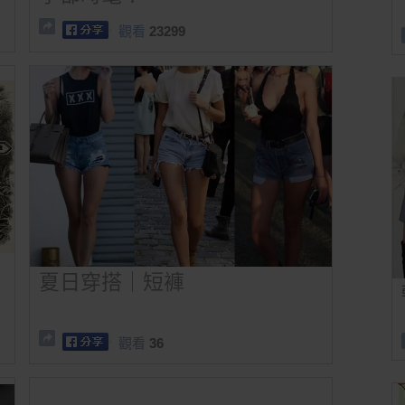
觀看
23299
夏日穿搭｜短褲
觀看
36