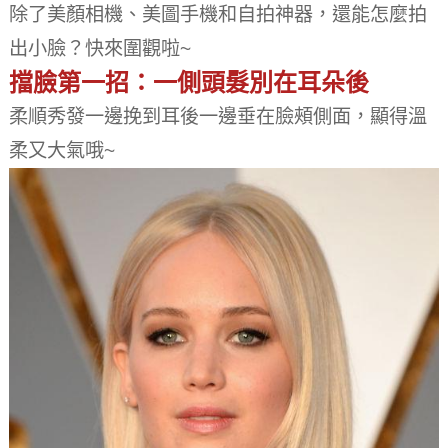
除了美顏相機、美圖手機和自拍神器，還能怎麼拍
出小臉？
快來圍觀啦~
擋臉第一招：一側頭髮別在耳朵後
柔順秀發一邊挽到耳後一邊垂在臉頰側面，顯得溫
柔又大氣哦~