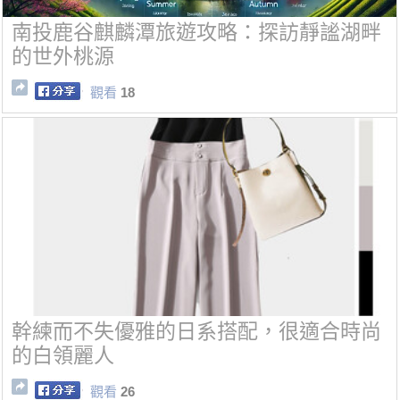
南投鹿谷麒麟潭旅遊攻略：探訪靜謐湖畔
的世外桃源
觀看
18
幹練而不失優雅的日系搭配，很適合時尚
的白領麗人
觀看
26