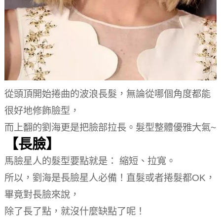
從頭頂開始捲曲的波浪長髮，無論從哪個角度都能
很好地修飾臉型，
而上翻的劉海更是把臉部拉長。
髮型整體優雅大氣~
【長臉】
馬臉星人的髮型要點就是： 縮短、拉寬。
所以，劉海是長臉星人必備！
直髮或者捲髮都OK，
畢竟對長臉來說，
除了長了點，就沒什麼缺點了呢！