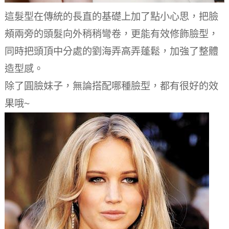
這髮型在傳統的長直的基礎上加了點小心思，把臉
頰兩旁的頭髮向外稍稍彎卷，更能有效修飾臉型，
同時把頭頂中分處的劉海弄高弄蓬鬆，加強了整體
造型感。
除了圓臉妹子，無論搭配哪種臉型，都有很好的效
果哦~