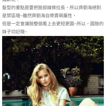
髮型的重點是要把臉部線條拉長，所以齊劉海絕對
是禁區哦~雖然齊劉海自帶賣萌屬性，
但是一定會讓臉整個看上去更短更圓~所以，圓臉的
妹子切記哦~