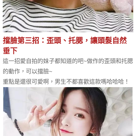
擋臉第三招：歪頭、托腮，讓頭髮自然
垂下
這一招愛自拍的妹子都知道的吧~做作的歪頭和托腮
的動作，可以擋臉~
重點是還很可愛啊，男生不都喜歡這款嗎哈哈哈！