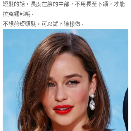
短髮的話，長度在臉的中部，不用長至下頜，才能
拉寬麵部哦~
不想剪短頭髮，可以試下這樣做~