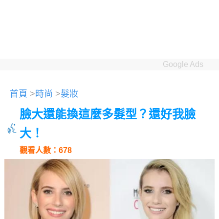
Google Ads
首頁
>
時尚
>
髮妝
臉大還能換這麼多髮型？還好我臉
大！
觀看人數：678