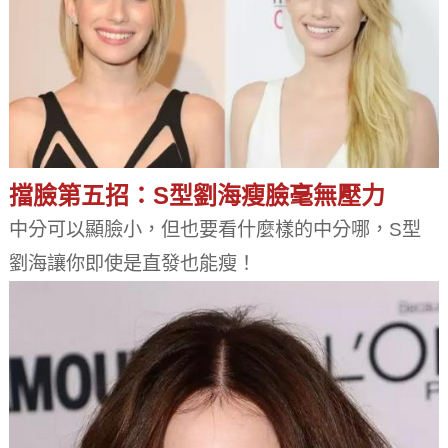
擋臉第五招：S型劉海瘦臉毫無壓力
中分可以顯臉小，但也要看什麼樣的中分哪，S型
劉海讓你即使是直發也能瘦！