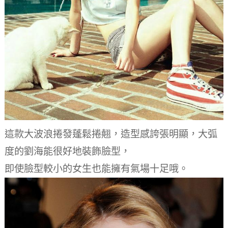
這款大波浪捲發蓬鬆捲翹，造型感誇張明顯，大弧
度的劉海能很好地裝飾臉型，
即使臉型較小的女生也能擁有氣場十足哦。