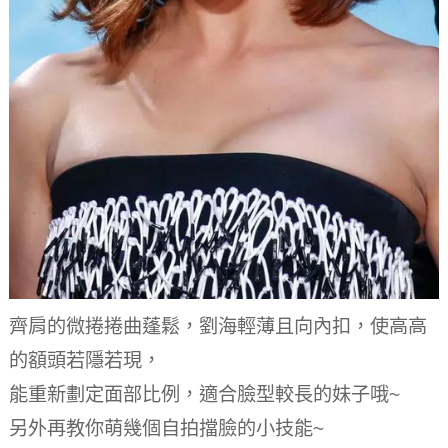
齊肩的微捲捲曲蓬鬆，劉海輕薄且向內扣，使高高
的額頭若隱若現，
能重新劃定面部比例，適合臉型較長的妹子哦~
另外再教你萌幾個自拍擋臉的小技能~