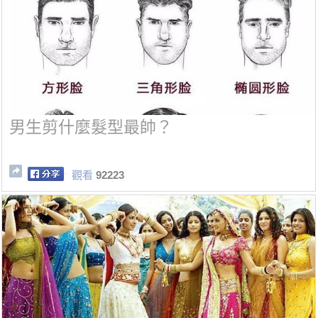
男生剪什麼髮型最帥？
觀看
92223