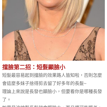
擋臉第二招：短髮顯臉小
短髮最容易起到擋臉的效果路人皆知啦，否則怎麼
會這麼多妹子捨得剪去留了好多年的長髮~
理論上來說是長發也顯臉小，但要看你是哪種長發
了。