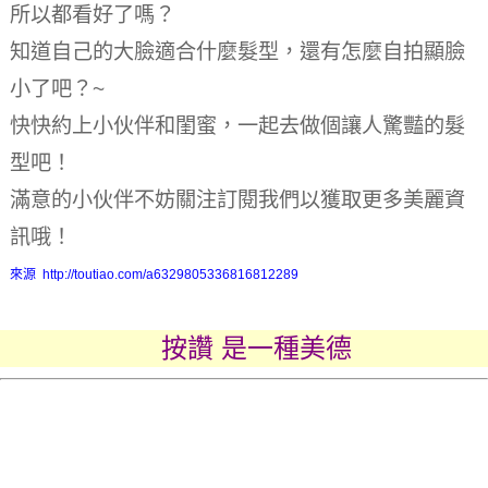
所以都看好了嗎？
知道自己的大臉適合什麼髮型，還有怎麼自拍顯臉
小了吧？
~
快快約上小伙伴和閨蜜，一起去做個讓人驚豔的髮
型吧！
滿意的小伙伴不妨關注訂閱我們以獲取更多美麗資
訊哦！
來源 http://toutiao.com/a6329805336816812289
按讚 是一種美德