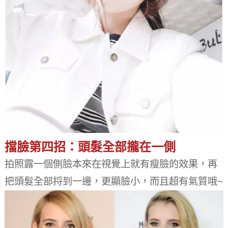
擋臉第四招：頭髮全部攏在一側
拍照露一個側臉本來在視覺上就有瘦臉的效果，再
把頭髮全部捋到一邊，更顯臉小，而且超有氣質哦~