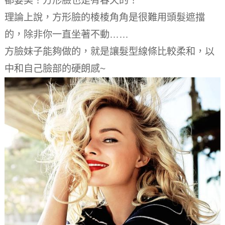
都要美！
方形臉也是有春天的！
理論上說，方形臉的棱棱角角是很難用頭髮遮擋
的，除非你一直坐著不動……
方臉妹子能夠做的，就是讓髮型線條比較柔和，以
中和自己臉部的硬朗感~