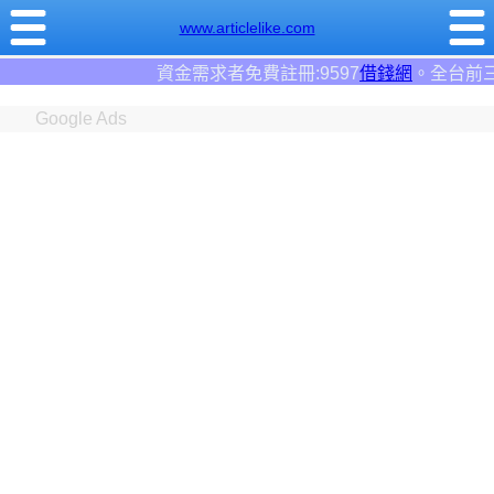
www.articlelike.com
求者免費註冊:9597
借錢網
。全台前三大借錢網站！
Google Ads