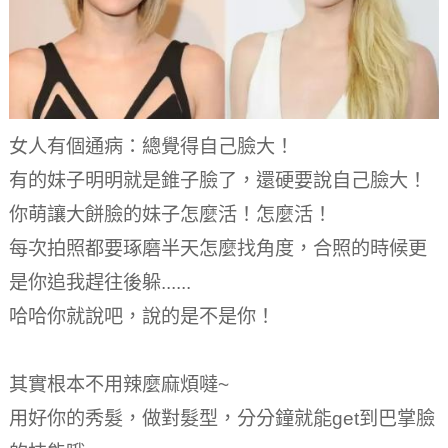
女人有個通病：總覺得自己臉大！
有的妹子明明就是錐子臉了，還硬要說自己臉大！
你萌讓大餅臉的妹子怎麼活！
怎麼活！
每次拍照都要琢磨半天怎麼找角度，合照的時候更
是你追我趕往後躲......
哈哈你就說吧，說的是不是你！
其實根本不用辣麼麻煩噠~
用好你的秀髮，做對髮型，分分鐘就能get到巴掌臉